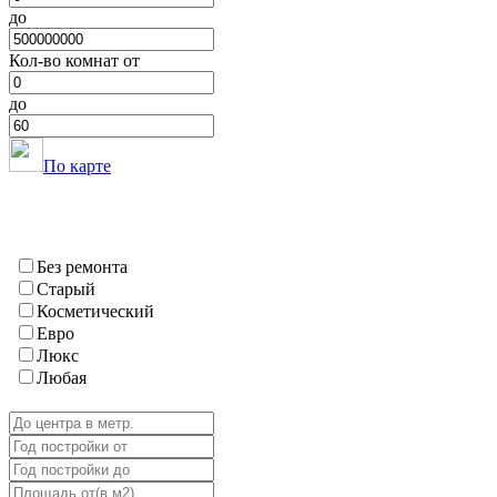
Хавалинг
до
Хамадони
Хурасан
Кол-во комнат от
Шаартуз
Шураабад
до
Яван
ГБАО
Вяндж
По карте
Дарваз
Ишкашим
Мургаб
Рошткала
Рушан
Без ремонта
Хорог
Старый
Шугнан
Косметический
Евро
Люкс
Любая