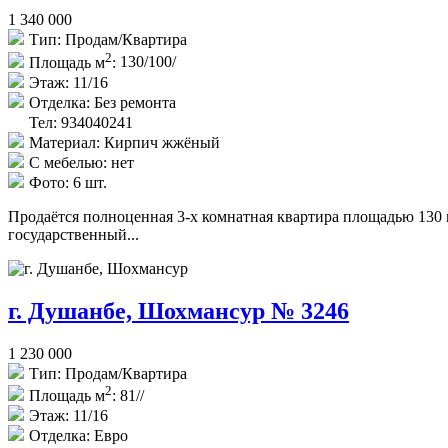
1 340 000
Тип:
Продам/Квартира
2
Площадь м
:
130/100/
Этаж:
11/16
Отделка:
Без ремонта
Тел: 934040241
Материал:
Кирпич жжёный
С мебелью:
нет
Фото:
6 шт.
Продаётся полноценная 3-х комнатная квартира площадью 130 
государственный...
г. Душанбе, Шохмансур № 3246
1 230 000
Тип:
Продам/Квартира
2
Площадь м
:
81//
Этаж:
11/16
Отделка:
Евро