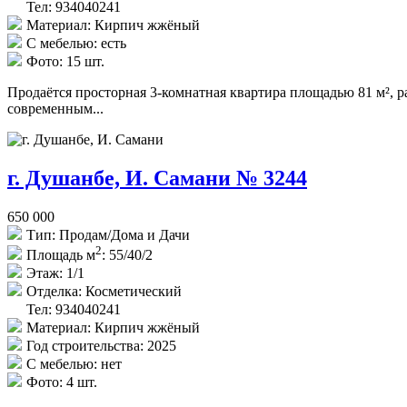
Тел: 934040241
Материал:
Кирпич жжёный
С мебелью:
есть
Фото:
15 шт.
Продаётся просторная 3-комнатная квартира площадью 81 м², р
современным...
г. Душанбе, И. Самани № 3244
650 000
Тип:
Продам/Дома и Дачи
2
Площадь м
:
55/40/2
Этаж:
1/1
Отделка:
Косметический
Тел: 934040241
Материал:
Кирпич жжёный
Год строительства:
2025
С мебелью:
нет
Фото:
4 шт.