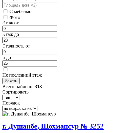
С мебелью
Фото
Этаж от
Этаж до
Этажность от
и до
Не последний этаж
Всего найдено:
313
Сортировать
Порядок
г. Душанбе, Шохмансур № 3252