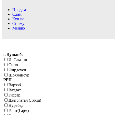
Продам
Сдам
Куплю
Сниму
Меняю
г. Душанбе
И. Самани
Сино
Фирдоуси
Шохмансур
РРП
Варзоб
Вахдат
Гиссар
Джиргатал (Ляхш)
Нурабад
Рашт(Гарм)