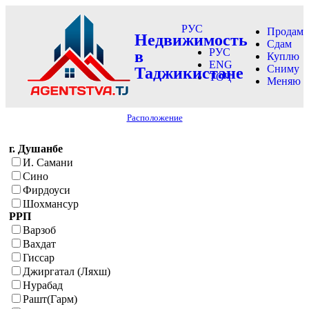
РУС
Продам
Недвижимость
Сдам
РУС
в
Куплю
ENG
Сниму
Таджикистане
ТОҶ
Меняю
Расположение
г. Душанбе
И. Самани
Сино
Фирдоуси
Шохмансур
РРП
Варзоб
Вахдат
Гиссар
Джиргатал (Ляхш)
Нурабад
Рашт(Гарм)