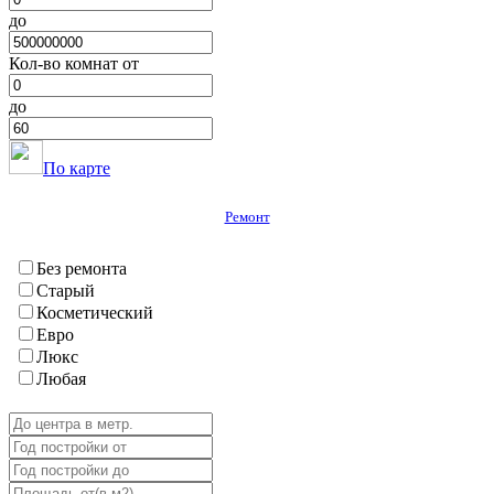
Хавалинг
до
Хамадони
Хурасан
Кол-во комнат от
Шаартуз
Шураабад
до
Яван
ГБАО
Вяндж
По карте
Дарваз
Ишкашим
Ремонт
Мургаб
Рошткала
Рушан
Без ремонта
Хорог
Старый
Шугнан
Косметический
Евро
Люкс
Любая