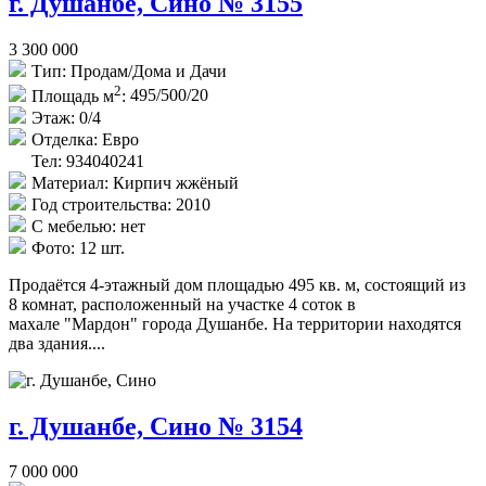
г. Душанбе, Сино № 3155
3 300 000
Тип:
Продам/Дома и Дачи
2
Площадь м
:
495/500/20
Этаж:
0/4
Отделка:
Евро
Тел: 934040241
Материал:
Кирпич жжёный
Год строительства:
2010
С мебелью:
нет
Фото:
12 шт.
Продаётся 4-этажный дом площадью 495 кв. м, состоящий из
8 комнат, расположенный на участке 4 соток в
махале "Мардон" города Душанбе. На территории находятся
два здания....
г. Душанбе, Сино № 3154
7 000 000