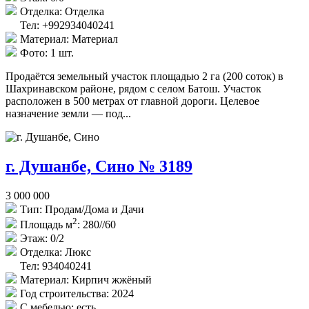
Отделка:
Отделка
Тел: +992934040241
Материал:
Материал
Фото:
1 шт.
Продаётся земельный участок площадью 2 га (200 соток) в
Шахринавском районе, рядом с селом Батош. Участок
расположен в 500 метрах от главной дороги. Целевое
назначение земли — под...
г. Душанбе, Сино № 3189
3 000 000
Тип:
Продам/Дома и Дачи
2
Площадь м
:
280//60
Этаж:
0/2
Отделка:
Люкс
Тел: 934040241
Материал:
Кирпич жжёный
Год строительства:
2024
С мебелью:
есть