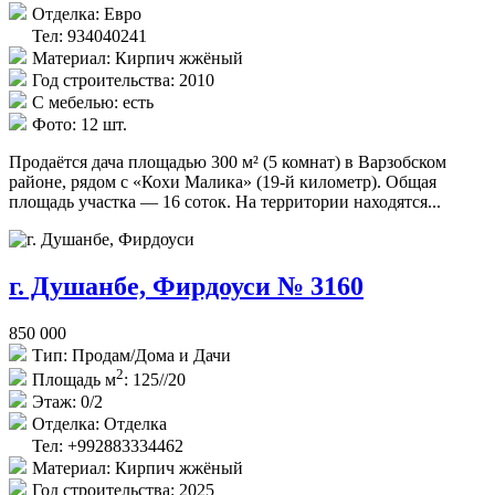
Отделка:
Евро
Тел: 934040241
Материал:
Кирпич жжёный
Год строительства:
2010
С мебелью:
есть
Фото:
12 шт.
Продаётся дача площадью 300 м² (5 комнат) в Варзобском
районе, рядом с «Кохи Малика» (19-й километр). Общая
площадь участка — 16 соток. На территории находятся...
г. Душанбе, Фирдоуси № 3160
850 000
Тип:
Продам/Дома и Дачи
2
Площадь м
:
125//20
Этаж:
0/2
Отделка:
Отделка
Тел: +992883334462
Материал:
Кирпич жжёный
Год строительства:
2025