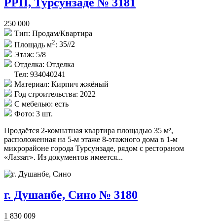
РРП, Турсунзаде № 3181
250 000
Тип:
Продам/Квартира
2
Площадь м
:
35//2
Этаж:
5/8
Отделка:
Отделка
Тел: 934040241
Материал:
Кирпич жжёный
Год строительства:
2022
С мебелью:
есть
Фото:
3 шт.
Продаётся 2-комнатная квартира площадью 35 м²,
расположенная на 5-м этаже 8-этажного дома в 1-м
микрорайоне города Турсунзаде, рядом с рестораном
«Лаззат». Из документов имеется...
г. Душанбе, Сино № 3180
1 830 009