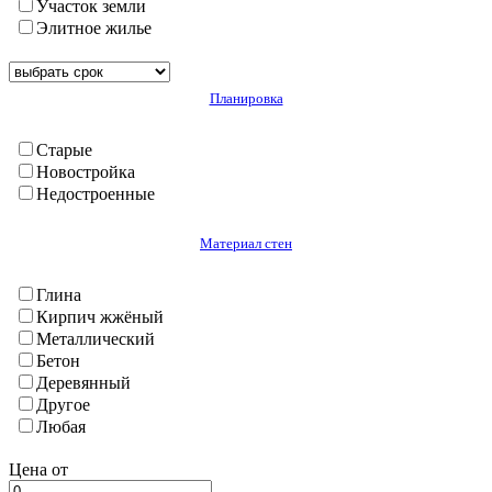
Участок земли
Худжанд
Элитное жилье
Чкаловск
Шахристан
Хатлон
Планировка
А. Джоми
Балджуван
Бохтар (Кургантюбе)
Старые
Васе
Новостройка
Вахш
Недостроенные
Дангара
Джилликул
Материал стен
Калхазабад(Руми)
Кубадиян
Глина
Куляб(г.)
Кирпич жжёный
Кумсангир
Металлический
Кушониён (Бохтар)
Бетон
Муминабад
Деревянный
Н. Хусрав
Другое
Нурек
Любая
Сарбанд
Темурмалик
Цена от
Фархар