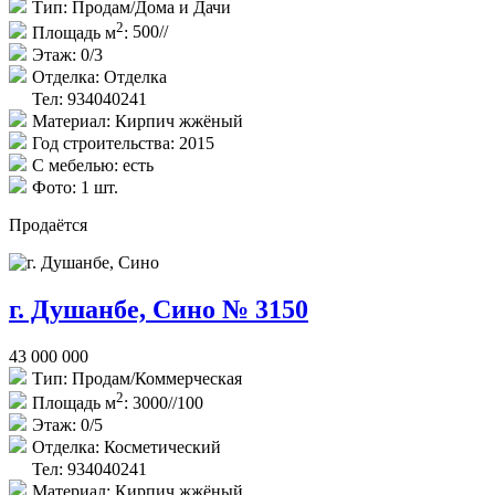
Тип:
Продам/Дома и Дачи
2
Площадь м
:
500//
Этаж:
0/3
Отделка:
Отделка
Тел: 934040241
Материал:
Кирпич жжёный
Год строительства:
2015
С мебелью:
есть
Фото:
1 шт.
Продаётся
г. Душанбе, Сино № 3150
43 000 000
Тип:
Продам/Коммерческая
2
Площадь м
:
3000//100
Этаж:
0/5
Отделка:
Косметический
Тел: 934040241
Материал:
Кирпич жжёный