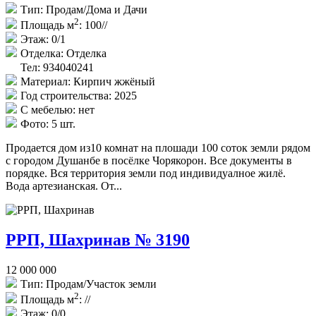
Тип:
Продам/Дома и Дачи
2
Площадь м
:
100//
Этаж:
0/1
Отделка:
Отделка
Тел: 934040241
Материал:
Кирпич жжёный
Год строительства:
2025
С мебелью:
нет
Фото:
5 шт.
Продается дом из10 комнат на плошади 100 соток земли рядом
с городом Душанбе в посёлке Чорякорон. Все документы в
порядке. Вся территория земли под индивидуалное жилё.
Вода артезианская. От...
РРП, Шахринав № 3190
12 000 000
Тип:
Продам/Участок земли
2
Площадь м
:
//
Этаж:
0/0