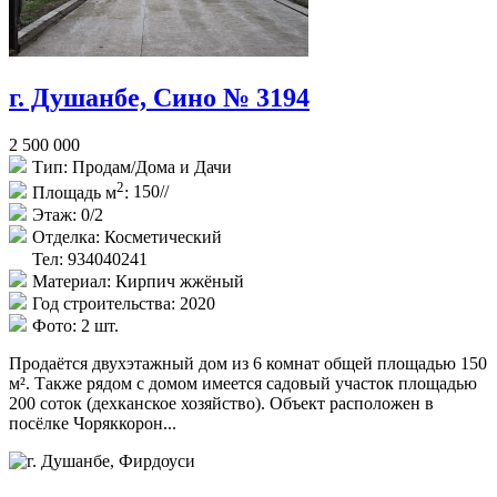
г. Душанбе, Сино № 3194
2 500 000
Тип:
Продам/Дома и Дачи
2
Площадь м
:
150//
Этаж:
0/2
Отделка:
Косметический
Тел: 934040241
Материал:
Кирпич жжёный
Год строительства:
2020
Фото:
2 шт.
Продаётся двухэтажный дом из 6 комнат общей площадью 150
м². Также рядом с домом имеется садовый участок площадью
200 соток (дехканское хозяйство). Объект расположен в
посёлке Чоряккорон...