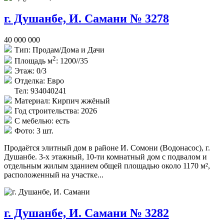
г. Душанбе, И. Самани № 3278
40 000 000
Тип:
Продам/Дома и Дачи
2
Площадь м
:
1200//35
Этаж:
0/3
Отделка:
Евро
Тел: 934040241
Материал:
Кирпич жжёный
Год строительства:
2026
С мебелью:
есть
Фото:
3 шт.
Продаётся элитный дом в районе И. Сомони (Водонасос), г.
Душанбе. 3-х этажный, 10-ти комнатный дом с подвалом и
отдельным жилым зданием общей площадью около 1170 м²,
расположенный на участке...
г. Душанбе, И. Самани № 3282