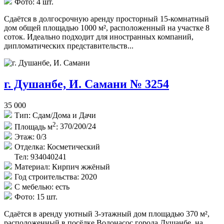
Фото:
4 шт.
Сдаётся в долгосрочную аренду просторный 15-комнатный
дом общей площадью 1000 м², расположенный на участке 8
соток. Идеально подходит для иностранных компаний,
дипломатических представительств...
г. Душанбе, И. Самани № 3254
35 000
Тип:
Сдам/Дома и Дачи
2
Площадь м
:
370/200/24
Этаж:
0/3
Отделка:
Косметический
Тел: 934040241
Материал:
Кирпич жжёный
Год строительства:
2020
С мебелью:
есть
Фото:
15 шт.
Сдаётся в аренду уютный 3-этажный дом площадью 370 м²,
расположенный в посёлке Водонасос города Душанбе, на