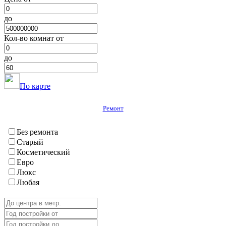
Фархар
Хавалинг
до
Хамадони
Хурасан
Кол-во комнат от
Шаартуз
Шураабад
до
Яван
ГБАО
Вяндж
По карте
Дарваз
Ишкашим
Ремонт
Мургаб
Рошткала
Рушан
Без ремонта
Хорог
Старый
Шугнан
Косметический
Евро
Люкс
Любая