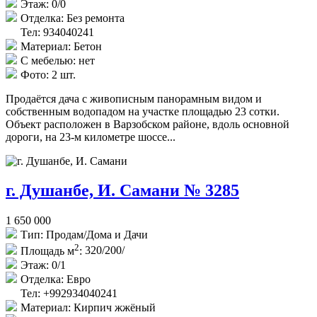
Этаж:
0/0
Отделка:
Без ремонта
Тел: 934040241
Материал:
Бетон
С мебелью:
нет
Фото:
2 шт.
Продаётся дача с живописным панорамным видом и
собственным водопадом на участке площадью 23 сотки.
Объект расположен в Варзобском районе, вдоль основной
дороги, на 23-м километре шоссе...
г. Душанбе, И. Самани № 3285
1 650 000
Тип:
Продам/Дома и Дачи
2
Площадь м
:
320/200/
Этаж:
0/1
Отделка:
Евро
Тел: +992934040241
Материал:
Кирпич жжёный