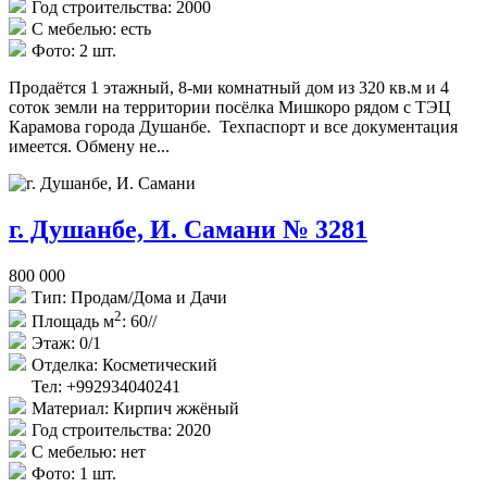
Год строительства:
2000
С мебелью:
есть
Фото:
2 шт.
Продаётся 1 этажный, 8-ми комнатный дом из 320 кв.м и 4
соток земли на территории посёлка Мишкоро рядом с ТЭЦ
Карамова города Душанбе. Техпаспорт и все документация
имеется. Обмену не...
г. Душанбе, И. Самани № 3281
800 000
Тип:
Продам/Дома и Дачи
2
Площадь м
:
60//
Этаж:
0/1
Отделка:
Косметический
Тел: +992934040241
Материал:
Кирпич жжёный
Год строительства:
2020
С мебелью:
нет
Фото:
1 шт.