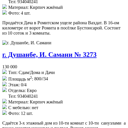
Тел: 934040241
Материал:
Кирпич жжёный
Фото:
4 шт.
Продаётся Дача в Ромитском ущеле района Вахдат. В 16-ом
километре от ворот Ромита в посёлке Бустонсарой. Состоит
из 10 соток и 3 комнаты.
г. Душанбе, И. Самани № 3273
130 000
Тип:
Сдам/Дома и Дачи
2
Площадь м
:
800//34
Этаж:
0/4
Отделка:
Евро
Тел: 934040241
Материал:
Кирпич жжёный
С мебелью:
нет
Фото:
12 шт.
Сдаётся 3-х этажный дом из 10-ти комнат с 10-ти санузлами а