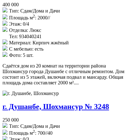
400 000
Тип:
Сдам/Дома и Дачи
2
Площадь м
:
2000//
Этаж:
0/4
Отделка:
Люкс
Тел: 934040241
Материал:
Кирпич жжёный
С мебелью:
есть
Фото:
5 шт.
Сдаётся дом из 20 комнат на территории района
Шохмансур города Душанбе с отличным ремонтом. Дом
состоит из 5 этажей, включая подвал и мансарду. Общая
площадь дома составляет 2000 м²....
г. Душанбе, Шохмансур № 3248
250 000
Тип:
Сдам/Дома и Дачи
2
Площадь м
:
700//40
Этаж:
0/3