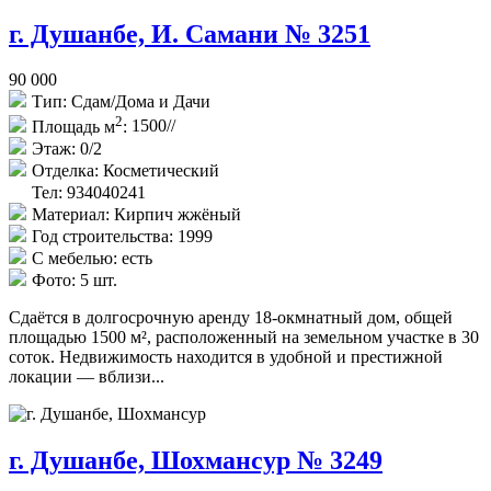
г. Душанбе, И. Самани № 3251
90 000
Тип:
Сдам/Дома и Дачи
2
Площадь м
:
1500//
Этаж:
0/2
Отделка:
Косметический
Тел: 934040241
Материал:
Кирпич жжёный
Год строительства:
1999
С мебелью:
есть
Фото:
5 шт.
Сдаётся в долгосрочную аренду 18-окмнатный дом, общей
площадью 1500 м², расположенный на земельном участке в 30
соток. Недвижимость находится в удобной и престижной
локации — вблизи...
г. Душанбе, Шохмансур № 3249