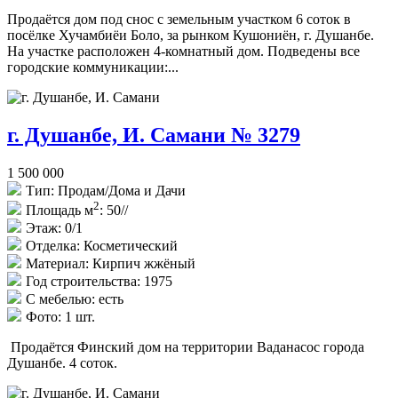
Продаётся дом под снос с земельным участком 6 соток в
посёлке Хучамбиёи Боло, за рынком Кушониён, г. Душанбе.
На участке расположен 4-комнатный дом. Подведены все
городские коммуникации:...
г. Душанбе, И. Самани № 3279
1 500 000
Тип:
Продам/Дома и Дачи
2
Площадь м
:
50//
Этаж:
0/1
Отделка:
Косметический
Материал:
Кирпич жжёный
Год строительства:
1975
С мебелью:
есть
Фото:
1 шт.
Продаётся Финский дом на территории Ваданасос города
Душанбе. 4 соток.