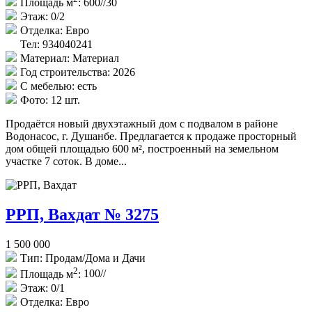
Площадь м
:
600//30
Этаж:
0/2
Отделка:
Евро
Тел: 934040241
Материал:
Материал
Год строительства:
2026
С мебелью:
есть
Фото:
12 шт.
Продаётся новый двухэтажный дом с подвалом в районе
Водонасос, г. Душанбе. Предлагается к продаже просторный
дом общей площадью 600 м², построенный на земельном
участке 7 соток. В доме...
РРП, Вахдат № 3275
1 500 000
Тип:
Продам/Дома и Дачи
2
Площадь м
:
100//
Этаж:
0/1
Отделка:
Евро