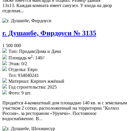
также имеется мансарда и подвал. Размер здания
13x13. Каждая комната имеет санузел. У входа на двор
отделная...
г. Душанбе, Фирдоуси № 3135
1 500 000
Тип:
Продам/Дома и Дачи
2
Площадь м
:
140//
Этаж:
0/2
Отделка:
Евро
Тел: 934040241
Материал:
Кирпич жжёный
Год строительства:
2025
Фото:
9 шт.
Продаётся 4-комнатный дом площадью 140 кв. м с земельным
участком 2 сотки, расположенный на территории "Колхоз
Россия», за рестораном «Урумчи». Постоянное
водоснабжение. В...