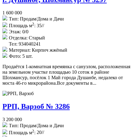
1 600 000
Тип:
Продам/Дома и Дачи
2
Площадь м
:
35//
Этаж:
0/0
Отделка:
Старый
Тел: 934040241
Материал:
Кирпич жжёный
Фото:
5 шт.
Продаётся 1-комнатная времянка с санузлом, расположенная
на земельном участке площадью 10 соток в районе
Шохмансур, посёлок 1 Май города Душанбе, недалеко от
моста 46-го микрорайона.Все документы в...
РРП, Варзоб № 3286
3 200 000
Тип:
Продам/Дома и Дачи
2
Площадь м
:
20//