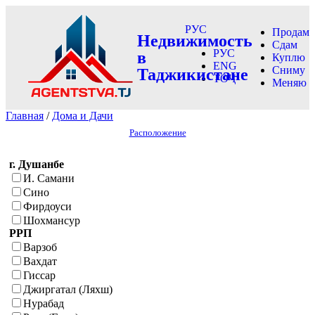
РУС
Продам
Недвижимость
Сдам
РУС
в
Куплю
ENG
Сниму
Таджикистане
ТОҶ
Меняю
Главная
/
Дома и Дачи
Расположение
г. Душанбе
И. Самани
Сино
Фирдоуси
Шохмансур
РРП
Варзоб
Вахдат
Гиссар
Джиргатал (Ляхш)
Нурабад