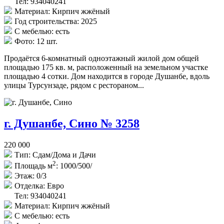
Тел: 934040241
Материал:
Кирпич жжёный
Год строительства:
2025
С мебелью:
есть
Фото:
12 шт.
Продаётся 6-комнатный одноэтажный жилой дом общей
площадью 175 кв. м, расположенный на земельном участке
площадью 4 сотки. Дом находится в городе Душанбе, вдоль
улицы Турсунзаде, рядом с рестораном...
г. Душанбе, Сино № 3258
220 000
Тип:
Сдам/Дома и Дачи
2
Площадь м
:
1000/500/
Этаж:
0/3
Отделка:
Евро
Тел: 934040241
Материал:
Кирпич жжёный
С мебелью:
есть