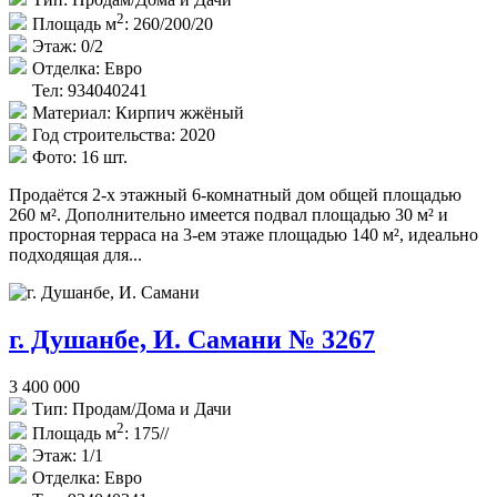
2
Площадь м
:
260/200/20
Этаж:
0/2
Отделка:
Евро
Тел: 934040241
Материал:
Кирпич жжёный
Год строительства:
2020
Фото:
16 шт.
Продаётся 2-х этажный 6-комнатный дом общей площадью
260 м². Дополнительно имеется подвал площадью 30 м² и
просторная терраса на 3-ем этаже площадью 140 м², идеально
подходящая для...
г. Душанбе, И. Самани № 3267
3 400 000
Тип:
Продам/Дома и Дачи
2
Площадь м
:
175//
Этаж:
1/1
Отделка:
Евро