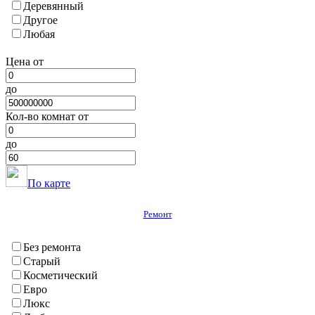
Деревянный
Н. Хусрав
Другое
Нурек
Любая
Сарбанд
Темурмалик
Цена от
Фархар
Хавалинг
до
Хамадони
Хурасан
Кол-во комнат от
Шаартуз
Шураабад
до
Яван
ГБАО
Вяндж
По карте
Дарваз
Ишкашим
Ремонт
Мургаб
Рошткала
Рушан
Без ремонта
Хорог
Старый
Шугнан
Косметический
Евро
Люкс