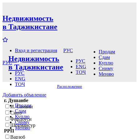
Недвижимость
в Таджикистане
РУС
Вход и регистрация
Продам
Недвижимость
Сдам
РУС
РУС
Куплю
в Таджикистане
ENG
Сниму
ТОҶ
РУС
Меняю
ENG
ТОҶ
Расположение
Добавить объвление
г. Душанбе
Продам
И. Самани
Сдам
Сино
Куплю
Фирдоуси
Сниму
Шохмансур
Меняю
РРП
Варзоб