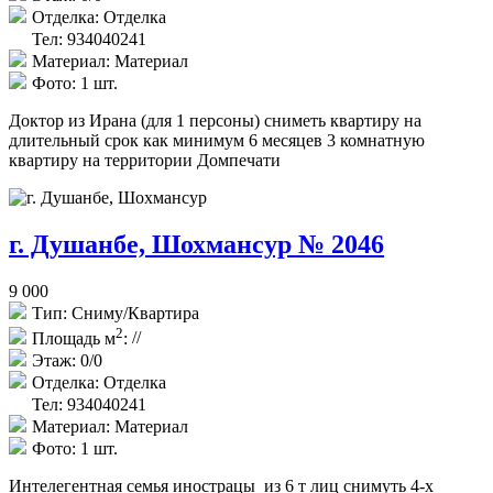
Отделка:
Отделка
Тел: 934040241
Материал:
Материал
Фото:
1 шт.
Доктор из Ирана (для 1 персоны) сниметь квартиру на
длительный срок как минимум 6 месяцев 3 комнатную
квартиру на территории Домпечати
г. Душанбе, Шохмансур № 2046
9 000
Тип:
Сниму/Квартира
2
Площадь м
:
//
Этаж:
0/0
Отделка:
Отделка
Тел: 934040241
Материал:
Материал
Фото:
1 шт.
Интелегентная семья инострацы из 6 т лиц снимуть 4-х