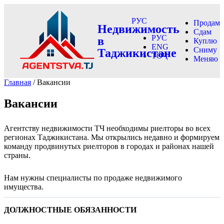
РУС
Продам
Недвижимость
Сдам
РУС
в
Куплю
ENG
Сниму
Таджикистане
ТОҶ
Меняю
Главная
/ Вакансии
Вакансии
Агентству недвижимости ТЧ необходимы риелторы во всех
регионах Таджикистана. Мы открылись недавно и формируем
команду продвинутых риелторов в городах и районах нашей
страны.
Нам нужны с
пециалист
ы
по
продаже недвижимого
имущества.
ДОЛЖНОСТНЫЕ ОБЯЗАННОСТИ