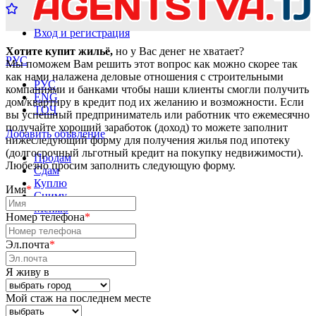
Вход и регистрация
Хотите купит жильё,
но у Вас денег не хватает?
РУС
Мы поможем Вам решить этот вопрос как можно скорее так
как нами налажена деловые отношения с строительными
РУС
компаниями и банками чтобы наши клиенты смогли получить
ENG
дом/квартиру в кредит под их желанию и возможности. Если
ТОҶ
вы успешный предприниматель или работник что ежемесячно
получайте хороший заработок (доход) то можете заполнит
Добавить объвление
нижеследующий форму для получения жилья под ипотеку
(долгосрочный льготный кредит на покупку недвижимости).
Продам
Любезно просим заполнить следующую форму.
Сдам
Куплю
Имя
*
Сниму
Меняю
Номер телефона
*
Эл.почта
*
Я живу в
Мой стаж на последнем месте