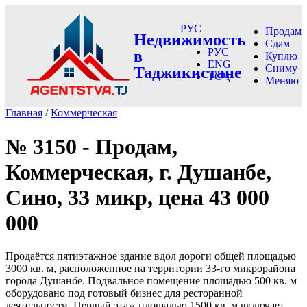
РУС
Продам
Недвижимость
Сдам
РУС
в
Куплю
ENG
Сниму
Таджикистане
ТОҶ
Меняю
Главная
/
Коммерческая
№ 3150 - Продам,
Коммерческая, г. Душанбе,
Сино, 33 микр, цена 43 000
000
Продаётся пятиэтажное здание вдол дороги общей площадью
3000 кв. м, расположенное на территории 33-го микрорайона
города Душанбе. Подвальное помещение площадью 500 кв. м
оборудовано под готовый бизнес для ресторанной
деятельности. Первый этаж площадью 1500 кв. м включает