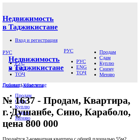
Недвижимость
в Таджикистане
Вход и регистрация
РУС
Продам
РУС
Недвижимость
Сдам
РУС
РУС
Куплю
в Таджикистане
ENG
ENG
Сниму
ТОҶ
ТОҶ
Меняю
Добавить объвление
Главная
/
Квартира
Продам
№ 1637 - Продам, Квартира,
Сдам
Куплю
г. Душанбе, Сино, Караболо,
Сниму
Меняю
цена 800 000
Продаётся 2-комнатная квартира с общей площадью 55м2.