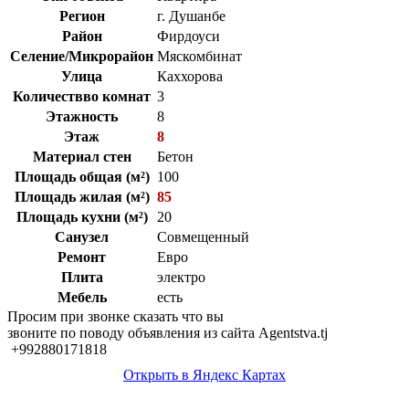
Регион
г. Душанбе
Район
Фирдоуси
Селение/Микрорайон
Мяскомбинат
Улица
Каххорова
Количествво комнат
3
Этажность
8
Этаж
8
Материал стен
Бетон
Площадь общая (м²)
100
Площадь жилая (м²)
85
Площадь кухни (м²)
20
Санузел
Совмещенный
Ремонт
Евро
Плита
электро
Мебель
есть
Просим при звонке сказать что вы
звоните по поводу объявления из сайта Agentstva.tj
+992880171818
Открыть в Яндекс Картах