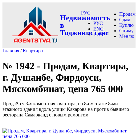
РУС
Продам
Недвижимость
Сдам
РУС
в
Куплю
ENG
Сниму
Таджикистане
ТОҶ
Меняю
Главная
/
Квартира
№ 1942 - Продам, Квартира,
г. Душанбе, Фирдоуси,
Мяскомбинат, цена 765 000
Продаётся 3-х комнатная квартира, на 8-ом этаже 8-ми
этажного здания вдоль улицы Кахарова на против бывшего
ресторана Самарканд с новым ремонтом.