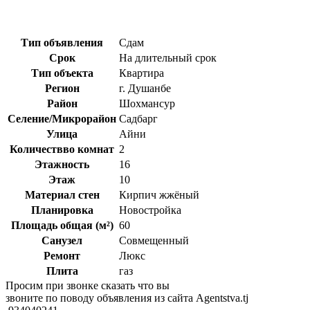
Тип объявления
Сдам
Срок
На длительный срок
Тип объекта
Квартира
Регион
г. Душанбе
Район
Шохмансур
Селение/Микрорайон
Садбарг
Улица
Айни
Количествво комнат
2
Этажность
16
Этаж
10
Материал стен
Кирпич жжёный
Планировка
Новостройка
Площадь общая (м²)
60
Санузел
Совмещенный
Ремонт
Люкс
Плита
газ
Просим при звонке сказать что вы
звоните по поводу объявления из сайта Agentstva.tj