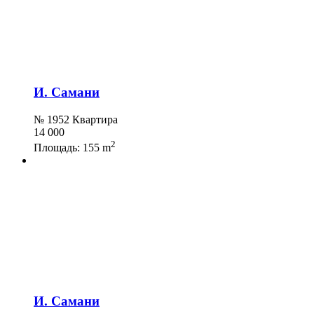
И. Самани
№ 1952 Квартира
14 000
2
Площадь:
155 m
И. Самани