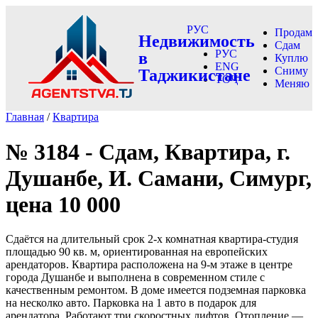
РУС
Продам
Недвижимость
Сдам
РУС
в
Куплю
ENG
Сниму
Таджикистане
ТОҶ
Меняю
Главная
/
Квартира
№ 3184 - Сдам, Квартира, г.
Душанбе, И. Самани, Симург,
цена 10 000
Сдаётся на длительный срок 2-х комнатная квартира-студия
площадью 90 кв. м, ориентированная на европейских
арендаторов. Квартира расположена на 9-м этаже в центре
города Душанбе и выполнена в современном стиле с
качественным ремонтом. В доме имеется подземная парковка
на несколко авто. Парковка на 1 авто в подарок для
арендатора. Работают три скоростных лифтов. Отопление —