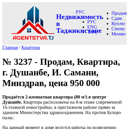
РУС
Продам
Недвижимость
Сдам
РУС
в
Куплю
ENG
Сниму
Таджикистане
ТОҶ
Меняю
Главная
/
Квартира
№ 3237 - Продам, Квартира,
г. Душанбе, И. Самани,
Минздрав, цена 950 000
Продаётся 2-комнатная квартира (80 м²) в центре
Душанбе.
Квартира расположена на 8-м этаже современной
16-этажной новостройки, в престижном районе прямо за
зданием Министерства здравоохранения. На против Бухоро
палас.
На данный момент в доме ведутся работы по возведению