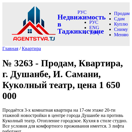
РУС
Продам
Недвижимость
Сдам
РУС
в
Куплю
ENG
Сниму
Таджикистане
ТОҶ
Меняю
Главная
/
Квартира
№ 3263 - Продам, Квартира,
г. Душанбе, И. Самани,
Куколный театр, цена 1 650
000
Продаётся 3-х комнатная квартира на 17-ом этаже 20-ти
этажной новостройки в центре города Душанбе на противь
Куколный театр. Отопление городское. Кухня в стиле студио.
Все условия для комфортного проживания имеется. 3 лифта
работают