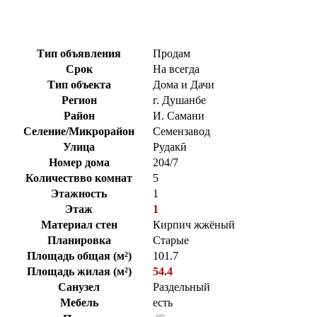
Тип объявления
Продам
Срок
На всегда
Тип объекта
Дома и Дачи
Регион
г. Душанбе
Район
И. Самани
Селение/Микрорайон
Семензавод
Улица
Рудакӣ
Номер дома
204/7
Количествво комнат
5
Этажность
1
Этаж
1
Материал стен
Кирпич жжёный
Планировка
Старые
Площадь общая (м²)
101.7
Площадь жилая (м²)
54.4
Санузел
Раздельный
Мебель
есть