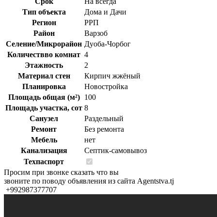
Срок
На всегда
Тип объекта
Дома и Дачи
Регион
РРП
Район
Варзоб
Селение/Микрорайон
Дуоба-Чорбог
Количествво комнат
4
Этажность
2
Материал стен
Кирпич жжёный
Планировка
Новостройка
Площадь общая (м²)
100
Площадь участка, сот
8
Санузел
Раздельный
Ремонт
Без ремонта
Мебель
нет
Канализация
Септик-самовывоз
Техпаспорт
Просим при звонке сказать что вы
звоните по поводу объявления из сайта Agentstva.tj
+992987377707