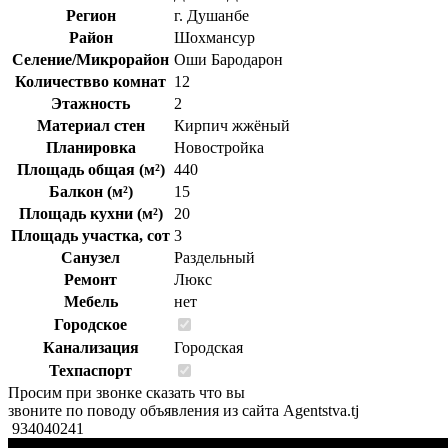
Регион
г. Душанбе
Район
Шохмансур
Селение/Микрорайон
Оши Бародарон
Количествво комнат
12
Этажность
2
Материал стен
Кирпич жжёный
Планировка
Новостройка
Площадь общая (м²)
440
Балкон (м²)
15
Площадь кухни (м²)
20
Площадь участка, сот
3
Санузел
Раздельный
Ремонт
Люкс
Мебель
нет
Городское
Канализация
Городская
Техпаспорт
Просим при звонке сказать что вы
звоните по поводу объявления из сайта Agentstva.tj
934040241