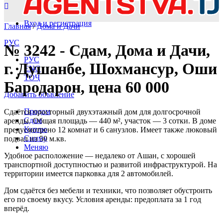
Вход и регистрация
Главная
/
Дома и Дачи
РУС
№ 3242 - Сдам, Дома и Дачи,
РУС
г. Душанбе, Шохмансур, Оши
ENG
ТОҶ
Бародарон, цена 60 000
Добавить объвление
Продам
Сдаётся просторный двухэтажный дом для долгосрочной
Сдам
аренды. Общая площадь — 440 м², участок — 3 сотки. В доме
Куплю
предусмотрено 12 комнат и 6 санузлов. Имеет также люковый
Сниму
подвал из 50 м.кв.
Меняю
Удобное расположение — недалеко от Ашан, с хорошей
транспортной доступностью и развитой инфраструктурой. На
территории имеется парковка для 2 автомобилей.
Дом сдаётся без мебели и техники, что позволяет обустроить
его по своему вкусу. Условия аренды: предоплата за 1 год
вперёд.