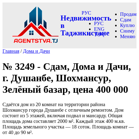
РУС
Продам
Недвижимость
Сдам
РУС
в
Куплю
ENG
Сниму
Таджикистане
ТОҶ
Меняю
Главная
/
Дома и Дачи
№ 3249 - Сдам, Дома и Дачи,
г. Душанбе, Шохмансур,
Зелёный базар, цена 400 000
Сдаётся дом из 20 комнат на территории района
Шохмансур города Душанбе с отличным ремонтом. Дом
состоит из 5 этажей, включая подвал и мансарду. Общая
площадь дома составляет 2000 м². Каждый этаж 400 м.кв.
Площадь земельного участка — 18 соток. Площадь комнат —
от 40 до 90 м².