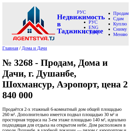
РУС
Продам
Недвижимость
Сдам
РУС
в
Куплю
ENG
Сниму
Таджикистане
ТОҶ
Меняю
Главная
/
Дома и Дачи
№ 3268 - Продам, Дома и
Дачи, г. Душанбе,
Шохмансур, Аэропорт, цена 2
840 000
Продаётся 2-х этажный 6-комнатный дом общей площадью
260 м². Дополнительно имеется подвал площадью 30 м² и
просторная терраса на 3-ем этаже площадью 140 м², идеально
подходящая для отдыха на открытом небе. Дом расположен в
городе Душанбе, в удобной локации — рядом с аэропортом и