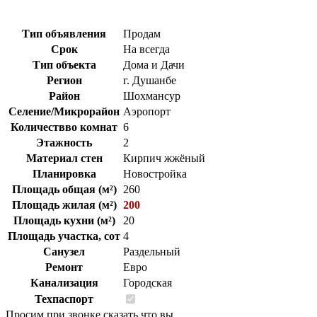
Тип объявления
Продам
Срок
На всегда
Тип объекта
Дома и Дачи
Регион
г. Душанбе
Район
Шохмансур
Селение/Микрорайон
Аэропорт
Количествво комнат
6
Этажность
2
Материал стен
Кирпич жжёный
Планировка
Новостройка
Площадь общая (м²)
260
Площадь жилая (м²)
200
Площадь кухни (м²)
20
Площадь участка, сот
4
Санузел
Раздельный
Ремонт
Евро
Канализация
Городская
Техпаспорт
Просим при звонке сказать что вы