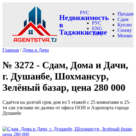
РУС
Продам
Недвижимость
Сдам
РУС
в
Куплю
ENG
Сниму
Таджикистане
ТОҶ
Меняю
Главная
/
Дома и Дачи
№ 3272 - Сдам, Дома и Дачи,
г. Душанбе, Шохмансур,
Зелёный базар, цена 280 000
Сдаётся на долгий срок дом из 5 этажей с 25 комнатами и 25-
ти сан узелами не далеко от офиса ООН и Аэропорта города
Душанбе