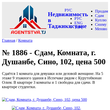
РУС
Продам
Недвижимость
Сдам
РУС
в
Куплю
ENG
Сниму
Таджикистане
ТОҶ
Меняю
Главная
/
Комната
№ 1886 - Сдам, Комната, г.
Душанбе, Сино, 102, цена 500
Сдаётся 1 комната для девушки или деловой женщине. На 5
этаже 9 этажного здания в Испечаке рядом с Курутобхонаи
Олим. В квартире 3 комнаты и 1 свободна для сдачи. В
квартире студентки.