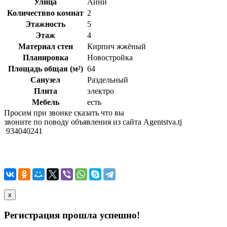
Улица
Айни
Количествво комнат
2
Этажность
5
Этаж
4
Материал стен
Кирпич жжёный
Планировка
Новостройка
Площадь общая (м²)
64
Санузел
Раздельный
Плита
электро
Мебель
есть
Просим при звонке сказать что вы
звоните по поводу объявления из сайта Agentstva.tj
934040241
x
Регистрация прошла успешно!