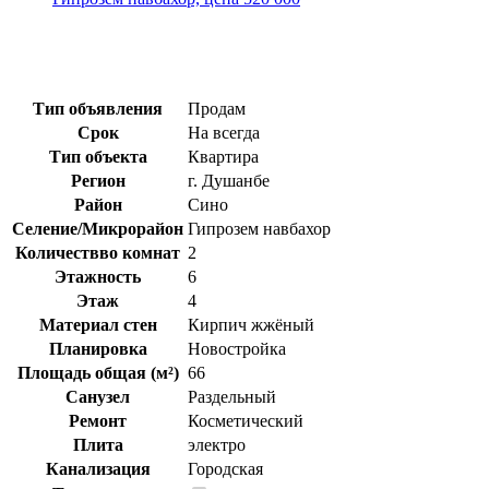
Тип объявления
Продам
Срок
На всегда
Тип объекта
Квартира
Регион
г. Душанбе
Район
Сино
Селение/Микрорайон
Гипрозем навбахор
Количествво комнат
2
Этажность
6
Этаж
4
Материал стен
Кирпич жжёный
Планировка
Новостройка
Площадь общая (м²)
66
Санузел
Раздельный
Ремонт
Косметический
Плита
электро
Канализация
Городская