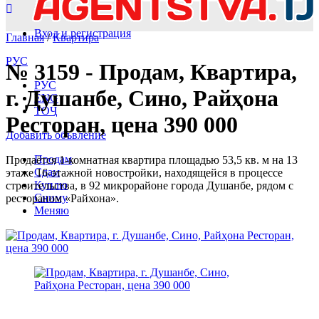
Вход и регистрация
Главная
/
Квартира
РУС
№ 3159 - Продам, Квартира,
РУС
г. Душанбе, Сино, Райҳона
ENG
ТОҶ
Ресторан, цена 390 000
Добавить объвление
Продам
Продаётся 1-комнатная квартира площадью 53,5 кв. м на 13
Сдам
этаже 16-этажной новостройки, находящейся в процессе
Куплю
строительства, в 92 микрорайоне города Душанбе, рядом с
Сниму
рестораном «Райхона».
Меняю