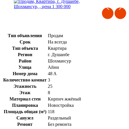
Тип объявления
Продам
Срок
На всегда
Тип объекта
Квартира
Регион
г. Душанбе
Район
Шохмансур
Улица
Айни
Номер дома
48 A
Количествво комнат
3
Этажность
25
Этаж
8
Материал стен
Кирпич жжёный
Планировка
Новостройка
Площадь общая (м²)
118
Санузел
Раздельный
Ремонт
Без ремонта