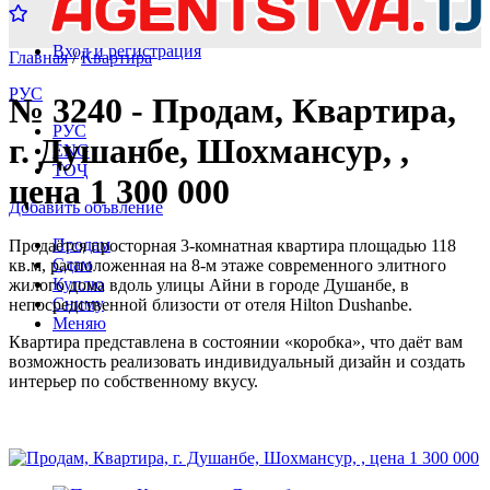
Вход и регистрация
Главная
/
Квартира
РУС
№ 3240 - Продам, Квартира,
РУС
г. Душанбе, Шохмансур, ,
ENG
ТОҶ
цена 1 300 000
Добавить объвление
Продам
Продаётся просторная 3-комнатная квартира площадью 118
Сдам
кв.м, расположенная на 8-м этаже современного элитного
Куплю
жилого дома вдоль улицы Айни в городе Душанбе, в
Сниму
непосредственной близости от отеля Hilton Dushanbe.
Меняю
Квартира представлена в состоянии «коробка», что даёт вам
возможность реализовать индивидуальный дизайн и создать
интерьер по собственному вкусу.