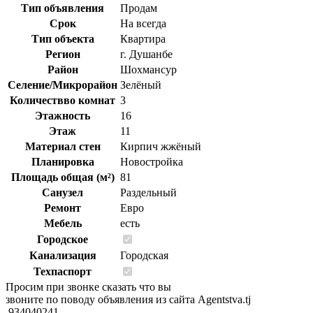
Тип объявления
Продам
Срок
На всегда
Тип объекта
Квартира
Регион
г. Душанбе
Район
Шохмансур
Селение/Микрорайон
Зелёный
Количествво комнат
3
Этажность
16
Этаж
11
Материал стен
Кирпич жжёный
Планировка
Новостройка
Площадь общая (м²)
81
Санузел
Раздельный
Ремонт
Евро
Мебель
есть
Городское
Канализация
Городская
Техпаспорт
Просим при звонке сказать что вы
звоните по поводу объявления из сайта Agentstva.tj
934040241