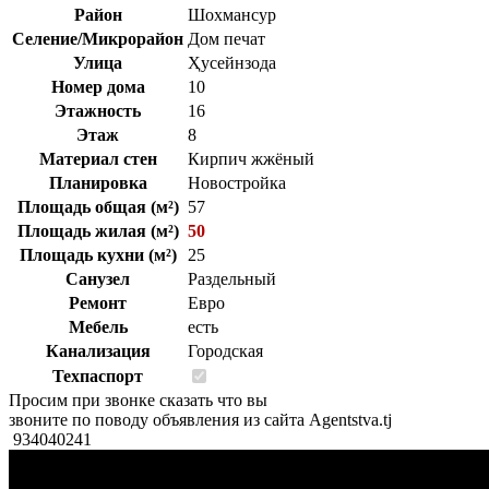
Район
Шохмансур
Селение/Микрорайон
Дом печат
Улица
Ҳусейнзода
Номер дома
10
Этажность
16
Этаж
8
Материал стен
Кирпич жжёный
Планировка
Новостройка
Площадь общая (м²)
57
Площадь жилая (м²)
50
Площадь кухни (м²)
25
Санузел
Раздельный
Ремонт
Евро
Мебель
есть
Канализация
Городская
Техпаспорт
Просим при звонке сказать что вы
звоните по поводу объявления из сайта Agentstva.tj
934040241