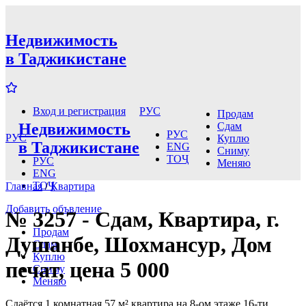
Недвижимость
в Таджикистане
РУС
Вход и регистрация
Продам
Недвижимость
Сдам
РУС
РУС
Куплю
в Таджикистане
ENG
Сниму
ТОҶ
РУС
Меняю
ENG
ТОҶ
Главная
/
Квартира
Добавить объвление
№ 3257 - Сдам, Квартира, г.
Продам
Душанбе, Шохмансур, Дом
Сдам
Куплю
печат, цена 5 000
Сниму
Меняю
Сдаётся 1 комнатная 57 м² квартира на 8-ом этаже 16-ти