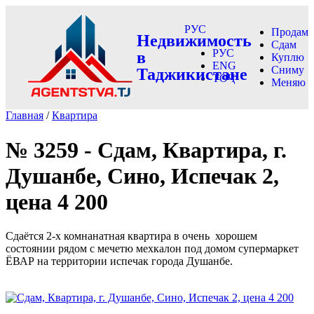
РУС
Продам
Недвижимость
Сдам
РУС
в
Куплю
ENG
Сниму
Таджикистане
ТОҶ
Меняю
Главная
/
Квартира
№ 3259 - Сдам, Квартира, г.
Душанбе, Сино, Испечак 2,
цена 4 200
Сдаётся 2-х комнанатная квартира в очень хорошем
состоянии рядом с мечетю мехкалон под домом супермаркет
ЁВАР на территории испечак города Душанбе.