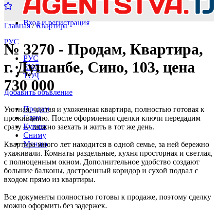
Вход и регистрация
Главная
/
Квартира
РУС
№ 3270 - Продам, Квартира,
РУС
г. Душанбе, Сино, 103, цена
ENG
ТОҶ
730 000
Добавить объвление
Продам
Уютная, чистая и ухоженная квартира, полностью готовая к
Сдам
проживанию. После оформления сделки ключи передадим
Куплю
сразу — можно заехать и жить в тот же день.
Сниму
Меняю
Квартира много лет находится в одной семье, за ней бережно
ухаживали. Комнаты раздельные, кухня просторная и светлая,
с полноценным окном. Дополнительное удобство создают
большие балконы, достроенный коридор и сухой подвал с
входом прямо из квартиры.
Все документы полностью готовы к продаже, поэтому сделку
можно оформить без задержек.