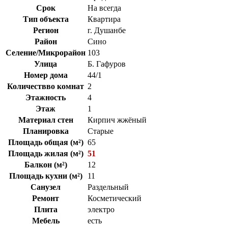
Срок
На всегда
Тип объекта
Квартира
Регион
г. Душанбе
Район
Сино
Селение/Микрорайон
103
Улица
Б. Гафуров
Номер дома
44/1
Количествво комнат
2
Этажность
4
Этаж
1
Материал стен
Кирпич жжёный
Планировка
Старые
Площадь общая (м²)
65
Площадь жилая (м²)
51
Балкон (м²)
12
Площадь кухни (м²)
11
Санузел
Раздельный
Ремонт
Косметический
Плита
электро
Мебель
есть