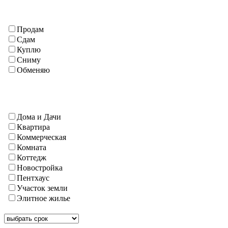
Турсунзаде
Файзабад
Шахринав
Продам
Согд
Сдам
Айни
Куплю
Ашт
Сниму
Б. Гафуров
Обменяю
Ганчи
Горный Мастчо
Дж. Расулов
Зафарабад
Истаравшан
Дома и Дачи
Истиклол(Табошар)
Квартира
Исфара
Коммерческая
Кайраккум
Комната
Канибадам
Коттедж
Мастча
Новостройка
Пенджикент
Пентхаус
Спитамен(Нов)
Участок земли
Худжанд
Элитное жилье
Чкаловск
Шахристан
Хатлон