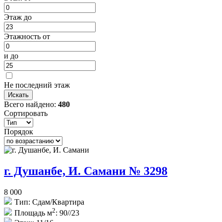
Этаж до
Этажность от
и до
Не последний этаж
Всего найдено:
480
Сортировать
Порядок
г. Душанбе, И. Самани № 3298
8 000
Тип:
Сдам/Квартира
2
Площадь м
:
90//23