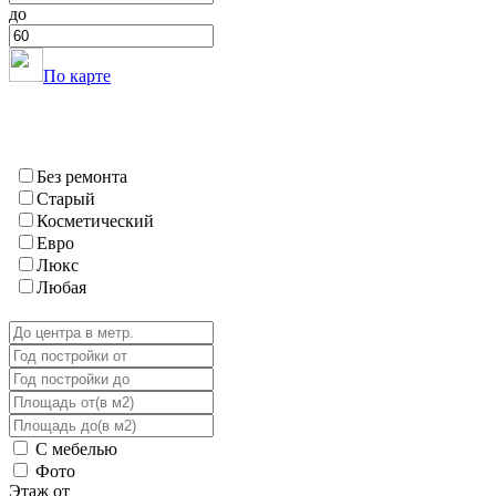
Шураабад
до
Яван
ГБАО
Вяндж
По карте
Дарваз
Ишкашим
Мургаб
Рошткала
Рушан
Без ремонта
Хорог
Старый
Шугнан
Косметический
Евро
Люкс
Любая
С мебелью
Фото
Этаж от