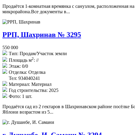
Продаётся 1-комнатная времянка с санузлом, расположенная на
микрорайона.Все документы в...
РРП, Шахринав № 3295
550 000
Тип:
Продам/Участок земли
2
Площадь м
:
//
Этаж:
0/0
Отделка:
Отделка
Тел: 934040241
Материал:
Материал
Год строительства:
2025
Фото:
1 шт.
Продаётся сад из 2 гектаров в Шахринавском районе посёлке Бо
Яблони возрастом из 5...