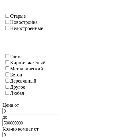
А. Джоми
Балджуван
Бохтар (Кургантюбе)
Старые
Васе
Новостройка
Вахш
Недостроенные
Дангара
Джилликул
Калхазабад(Руми)
Кубадиян
Глина
Куляб(г.)
Кирпич жжёный
Кумсангир
Металлический
Кушониён (Бохтар)
Бетон
Муминабад
Деревянный
Н. Хусрав
Другое
Нурек
Любая
Сарбанд
Темурмалик
Цена от
Фархар
Хавалинг
до
Хамадони
Хурасан
Кол-во комнат от
Шаартуз