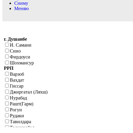
Сниму
Меняю
г. Душанбе
И. Самани
Сино
Фирдоуси
Шохмансур
РРП
Варзоб
Вахдат
Гиссар
Джиргатал (Ляхш)
Нурабад
Рашт(Гарм)
Рогун
Рудаки
Тавилдара
Таджикабад