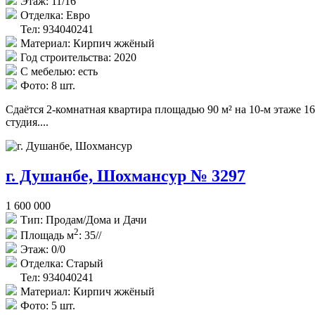
Этаж:
11/16
Отделка:
Евро
Тел: 934040241
Материал:
Кирпич жжёный
Год строительства:
2020
С мебелью:
есть
Фото:
8 шт.
Сдаётся 2-комнатная квартира площадью 90 м² на 10-м этаже 1
студия....
г. Душанбе, Шохмансур № 3297
1 600 000
Тип:
Продам/Дома и Дачи
2
Площадь м
:
35//
Этаж:
0/0
Отделка:
Старый
Тел: 934040241
Материал:
Кирпич жжёный
Фото:
5 шт.