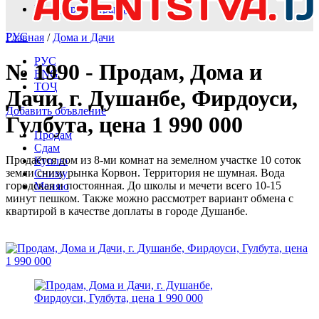
Вход и регистрация
РУС
Главная
/
Дома и Дачи
РУС
№ 1990 - Продам, Дома и
ENG
ТОҶ
Дачи, г. Душанбе, Фирдоуси,
Добавить объвление
Гулбута, цена 1 990 000
Продам
Сдам
Продаётся дом из 8-ми комнат на земелном участке 10 соток
Куплю
земли снизу рынка Корвон. Территория не шумная. Вода
Сниму
городская и постоянная. До школы и мечети всего 10-15
Меняю
минут пешком. Также можно рассмотрет вариант обмена с
квартирой в качестве доплаты в городе Душанбе.