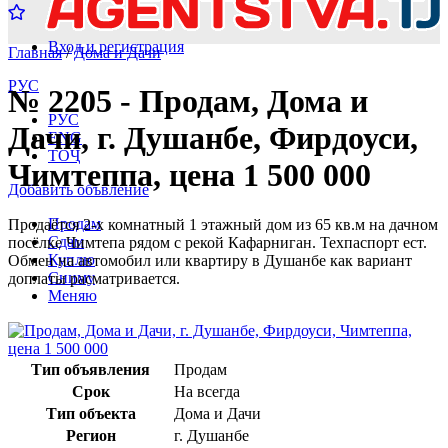
Вход и регистрация
Главная
/
Дома и Дачи
РУС
№ 2205 - Продам, Дома и
РУС
Дачи, г. Душанбе, Фирдоуси,
ENG
ТОҶ
Чимтеппа, цена 1 500 000
Добавить объвление
Продам
Продаётся 2-х комнатный 1 этажный дом из 65 кв.м на дачном
Сдам
посёлке Чимтепа рядом с рекой Кафарниган. Техпаспорт ест.
Куплю
Обмен на автомобил или квартиру в Душанбе как вариант
Сниму
доплаты расматривается.
Меняю
Тип объявления
Продам
Срок
На всегда
Тип объекта
Дома и Дачи
Регион
г. Душанбе