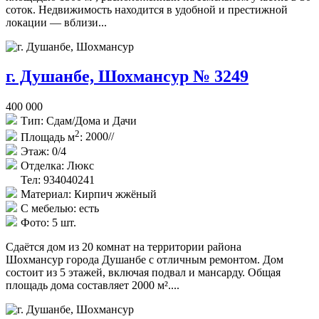
соток. Недвижимость находится в удобной и престижной
локации — вблизи...
г. Душанбе, Шохмансур № 3249
400 000
Тип:
Сдам/Дома и Дачи
2
Площадь м
:
2000//
Этаж:
0/4
Отделка:
Люкс
Тел: 934040241
Материал:
Кирпич жжёный
С мебелью:
есть
Фото:
5 шт.
Сдаётся дом из 20 комнат на территории района
Шохмансур города Душанбе с отличным ремонтом. Дом
состоит из 5 этажей, включая подвал и мансарду. Общая
площадь дома составляет 2000 м²....