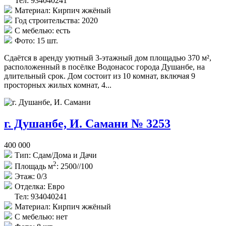
Тел: 934040241
Материал:
Кирпич жжёный
Год строительства:
2020
С мебелью:
есть
Фото:
15 шт.
Сдаётся в аренду уютный 3-этажный дом площадью 370 м²,
расположенный в посёлке Водонасос города Душанбе, на
длительный срок. Дом состоит из 10 комнат, включая 9
просторных жилых комнат, 4...
г. Душанбе, И. Самани № 3253
400 000
Тип:
Сдам/Дома и Дачи
2
Площадь м
:
2500//100
Этаж:
0/3
Отделка:
Евро
Тел: 934040241
Материал:
Кирпич жжёный
С мебелью:
нет