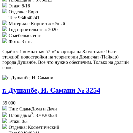
Этаж:
8/16
Отделка:
Евро
Тел: 934040241
Материал:
Кирпич жжёный
Год строительства:
2020
С мебелью:
есть
Фото:
3 шт.
Сдаётся 1 комнатная 57 м² квартира на 8-ом этаже 16-ти
этажной новостройки на территории Домпечат (Пайкар)
города Душанбе. Всё что нужно обеспечим. Только на долгий
срок.
г. Душанбе, И. Самани № 3254
35 000
Тип:
Сдам/Дома и Дачи
2
Площадь м
:
370/200/24
Этаж:
0/3
Отделка:
Косметический