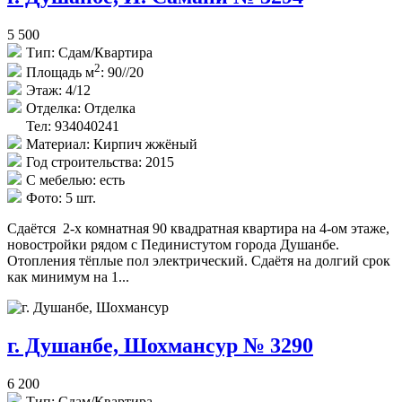
5 500
Тип:
Сдам/Квартира
2
Площадь м
:
90//20
Этаж:
4/12
Отделка:
Отделка
Тел: 934040241
Материал:
Кирпич жжёный
Год строительства:
2015
С мебелью:
есть
Фото:
5 шт.
Сдаётся 2-х комнатная 90 квадратная квартира на 4-ом этаже,
новостройки рядом с Пединистутом города Душанбе.
Отопления тёплые пол электрический. Сдаётя на долгий срок
как минимум на 1...
г. Душанбе, Шохмансур № 3290
6 200
Тип:
Сдам/Квартира