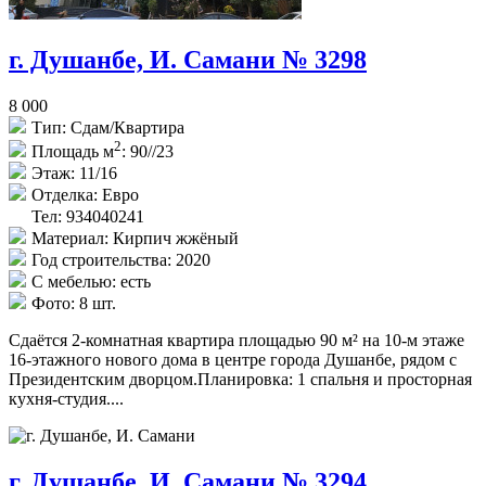
г. Душанбе, И. Самани № 3298
8 000
Тип:
Сдам/Квартира
2
Площадь м
:
90//23
Этаж:
11/16
Отделка:
Евро
Тел: 934040241
Материал:
Кирпич жжёный
Год строительства:
2020
С мебелью:
есть
Фото:
8 шт.
Сдаётся 2-комнатная квартира площадью 90 м² на 10-м этаже
16-этажного нового дома в центре города Душанбе, рядом с
Президентским дворцом.Планировка: 1 спальня и просторная
кухня-студия....
г. Душанбе, И. Самани № 3294