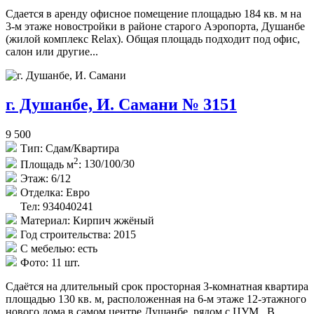
Сдается в аренду офисное помещение площадью 184 кв. м на
3-м этаже новостройки в районе старого Аэропорта, Душанбе
(жилой комплекс Relax). Общая площадь подходит под офис,
салон или другие...
г. Душанбе, И. Самани № 3151
9 500
Тип:
Сдам/Квартира
2
Площадь м
:
130/100/30
Этаж:
6/12
Отделка:
Евро
Тел: 934040241
Материал:
Кирпич жжёный
Год строительства:
2015
С мебелью:
есть
Фото:
11 шт.
Сдаётся на длительный срок просторная 3-комнатная квартира
площадью 130 кв. м, расположенная на 6-м этаже 12-этажного
нового дома в самом центре Душанбе, рядом с ЦУМ. В