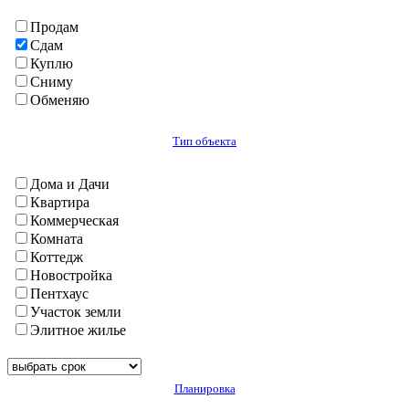
Шахринав
Продам
Согд
Сдам
Айни
Куплю
Ашт
Сниму
Б. Гафуров
Обменяю
Ганчи
Горный Мастчо
Дж. Расулов
Тип объекта
Зафарабад
Истаравшан
Дома и Дачи
Истиклол(Табошар)
Квартира
Исфара
Коммерческая
Кайраккум
Комната
Канибадам
Коттедж
Мастча
Новостройка
Пенджикент
Пентхаус
Спитамен(Нов)
Участок земли
Худжанд
Элитное жилье
Чкаловск
Шахристан
Хатлон
Планировка
А. Джоми