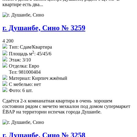
квартире есть два...
г. Душанбе, Сино № 3259
4 200
Тип:
Сдам/Квартира
2
Площадь м
:
45/45/6
Этаж:
3/10
Отделка:
Евро
Тел: 981000404
Материал:
Кирпич жжёный
С мебелью:
нет
Фото:
6 шт.
Сдаётся 2-х комнанатная квартира в очень хорошем
состоянии рядом с мечетю мехкалон под домом супермаркет
ЁВАР на территории испечак города Душанбе.
г. Душанбе, Сино № 3258