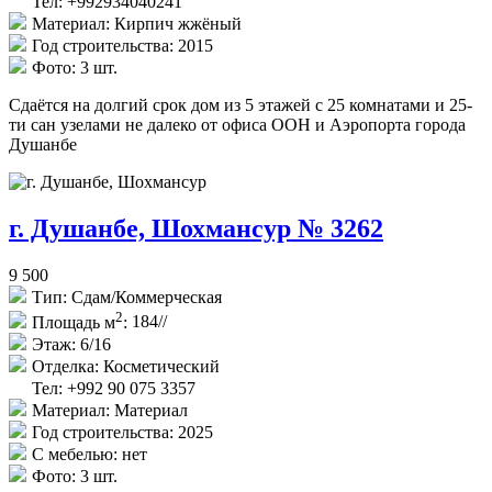
Тел: +992934040241
Материал:
Кирпич жжёный
Год строительства:
2015
Фото:
3 шт.
Сдаётся на долгий срок дом из 5 этажей с 25 комнатами и 25-
ти сан узелами не далеко от офиса ООН и Аэропорта города
Душанбе
г. Душанбе, Шохмансур № 3262
9 500
Тип:
Сдам/Коммерческая
2
Площадь м
:
184//
Этаж:
6/16
Отделка:
Косметический
Тел: +992 90 075 3357
Материал:
Материал
Год строительства:
2025
С мебелью:
нет
Фото:
3 шт.