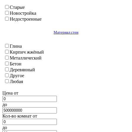
Балджуван
Бохтар (Кургантюбе)
Старые
Васе
Новостройка
Вахш
Недостроенные
Дангара
Джилликул
Материал стен
Калхазабад(Руми)
Кубадиян
Глина
Куляб(г.)
Кирпич жжёный
Кумсангир
Металлический
Кушониён (Бохтар)
Бетон
Муминабад
Деревянный
Н. Хусрав
Другое
Нурек
Любая
Сарбанд
Темурмалик
Цена от
Фархар
Хавалинг
до
Хамадони
Хурасан
Кол-во комнат от
Шаартуз
Шураабад
до
Яван