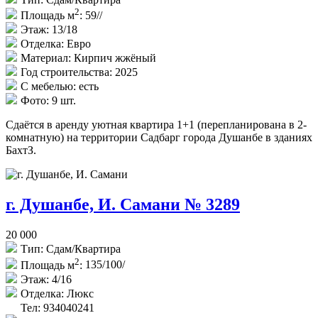
2
Площадь м
:
59//
Этаж:
13/18
Отделка:
Евро
Материал:
Кирпич жжёный
Год строительства:
2025
С мебелью:
есть
Фото:
9 шт.
Сдаётся в аренду уютная квартира 1+1 (перепланирована в 2-
комнатную) на территории Садбарг города Душанбе в зданиях
БахтЗ.
г. Душанбе, И. Самани № 3289
20 000
Тип:
Сдам/Квартира
2
Площадь м
:
135/100/
Этаж:
4/16
Отделка:
Люкс
Тел: 934040241