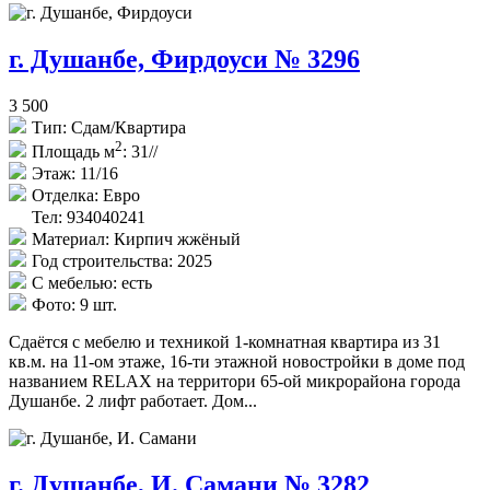
г. Душанбе, Фирдоуси № 3296
3 500
Тип:
Сдам/Квартира
2
Площадь м
:
31//
Этаж:
11/16
Отделка:
Евро
Тел: 934040241
Материал:
Кирпич жжёный
Год строительства:
2025
С мебелью:
есть
Фото:
9 шт.
Сдаётся с мебелю и техникой 1-комнатная квартира из 31
кв.м. на 11-ом этаже, 16-ти этажной новостройки в доме под
названием RELAX на территори 65-ой микрорайона города
Душанбе. 2 лифт работает. Дом...
г. Душанбе, И. Самани № 3282