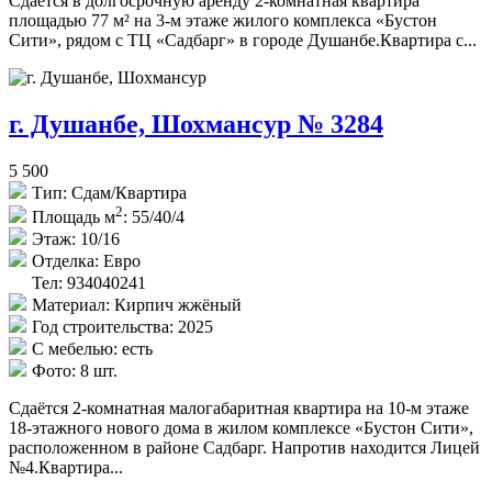
Сдаётся в долгосрочную аренду 2-комнатная квартира
площадью 77 м² на 3-м этаже жилого комплекса «Бустон
Сити», рядом с ТЦ «Садбарг» в городе Душанбе.Квартира с...
г. Душанбе, Шохмансур № 3284
5 500
Тип:
Сдам/Квартира
2
Площадь м
:
55/40/4
Этаж:
10/16
Отделка:
Евро
Тел: 934040241
Материал:
Кирпич жжёный
Год строительства:
2025
С мебелью:
есть
Фото:
8 шт.
Сдаётся 2-комнатная малогабаритная квартира на 10-м этаже
18-этажного нового дома в жилом комплексе «Бустон Сити»,
расположенном в районе Садбарг. Напротив находится Лицей
№4.Квартира...