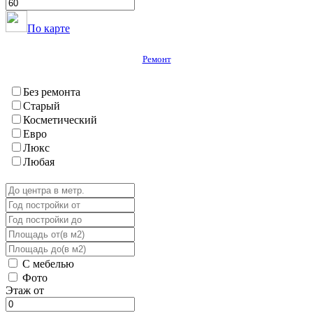
ГБАО
Вяндж
По карте
Дарваз
Ишкашим
Ремонт
Мургаб
Рошткала
Рушан
Без ремонта
Хорог
Старый
Шугнан
Косметический
Евро
Люкс
Любая
С мебелью
Фото
Этаж от