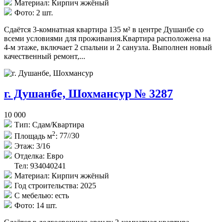
Материал:
Кирпич жжёный
Фото:
2 шт.
Сдаётся 3-комнатная квартира 135 м² в центре Душанбе со
всеми условиями для проживания.Квартира расположена на
4-м этаже, включает 2 спальни и 2 санузла. Выполнен новый
качественный ремонт,...
г. Душанбе, Шохмансур № 3287
10 000
Тип:
Сдам/Квартира
2
Площадь м
:
77//30
Этаж:
3/16
Отделка:
Евро
Тел: 934040241
Материал:
Кирпич жжёный
Год строительства:
2025
С мебелью:
есть
Фото:
14 шт.