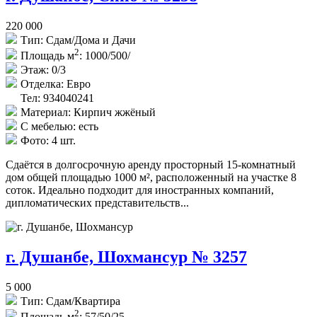
220 000
Тип:
Сдам/Дома и Дачи
2
Площадь м
:
1000/500/
Этаж:
0/3
Отделка:
Евро
Тел: 934040241
Материал:
Кирпич жжёный
С мебелью:
есть
Фото:
4 шт.
Сдаётся в долгосрочную аренду просторный 15-комнатный
дом общей площадью 1000 м², расположенный на участке 8
соток. Идеально подходит для иностранных компаний,
дипломатических представительств...
г. Душанбе, Шохмансур № 3257
5 000
Тип:
Сдам/Квартира
2
Площадь м
:
57/50/25