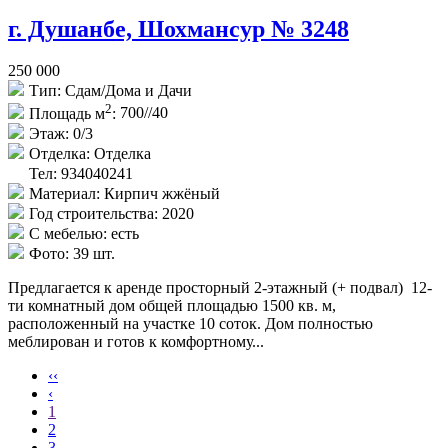
г. Душанбе, Шохмансур № 3248
250 000
Тип:
Сдам/Дома и Дачи
2
Площадь м
:
700//40
Этаж:
0/3
Отделка:
Отделка
Тел: 934040241
Материал:
Кирпич жжёный
Год строительства:
2020
С мебелью:
есть
Фото:
39 шт.
Предлагается к аренде просторный 2-этажный (+ подвал) 12-
ти комнатный дом общей площадью 1500 кв. м,
расположенный на участке 10 соток. Дом полностью
меблирован и готов к комфортному...
‹‹
‹
1
2
3