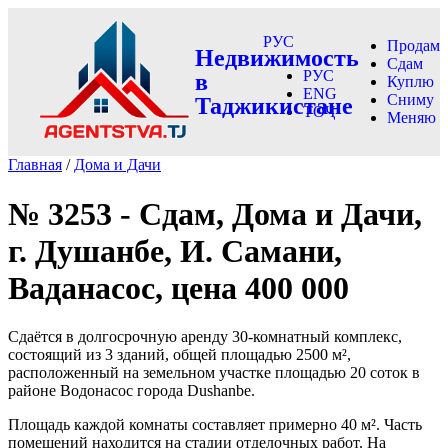
РУС
Продам
Недвижимость
Сдам
РУС
в
Куплю
ENG
Сниму
Таджикистане
ТОҶ
Меняю
Главная
/
Дома и Дачи
№ 3253 - Сдам, Дома и Дачи,
г. Душанбе, И. Самани,
Ваданасос, цена 400 000
Сдаётся в долгосрочную аренду 30-комнатный комплекс,
состоящий из 3 зданий, общей площадью 2500 м²,
расположенный на земельном участке площадью 20 соток в
районе Водонасос города Dushanbe.
Площадь каждой комнаты составляет примерно 40 м². Часть
помещений находится на стадии отделочных работ. На