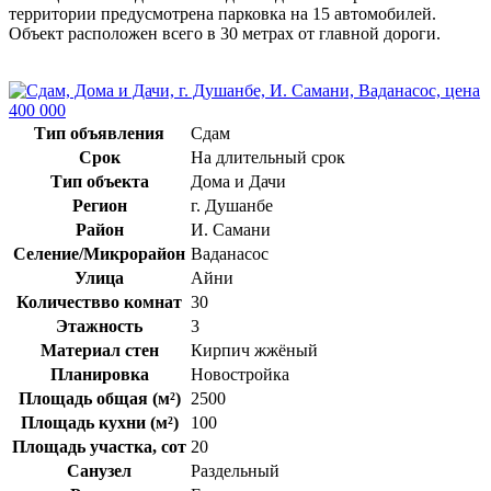
территории предусмотрена парковка на 15 автомобилей.
Объект расположен всего в 30 метрах от главной дороги.
Тип объявления
Сдам
Срок
На длительный срок
Тип объекта
Дома и Дачи
Регион
г. Душанбе
Район
И. Самани
Селение/Микрорайон
Ваданасос
Улица
Айни
Количествво комнат
30
Этажность
3
Материал стен
Кирпич жжёный
Планировка
Новостройка
Площадь общая (м²)
2500
Площадь кухни (м²)
100
Площадь участка, сот
20
Санузел
Раздельный