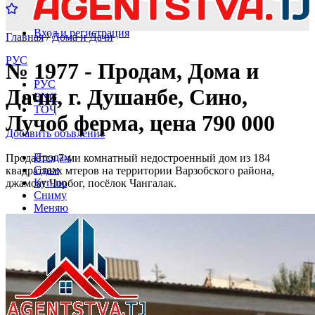
Вход и регистрация
Главная
/
Дома и Дачи
РУС
№ 1977 - Продам, Дома и
РУС
Дачи, г. Душанбе, Сино,
ENG
ТОҶ
Лучоб ферма, цена 790 000
Добавить объвление
Продам
Продаётся 7-ми комнатный недостроенный дом из 184
Сдам
квадратных мтеров на территории Варзобского района,
Куплю
джамоат Чорбог, посёлок Чангалак.
Сниму
Меняю