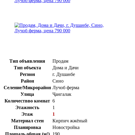
Тип объявления
Продам
Тип объекта
Дома и Дачи
Регион
г. Душанбе
Район
Сино
Селение/Микрорайон
Лучоб ферма
Улица
Ҷангалак
Количествво комнат
6
Этажность
1
Этаж
1
Материал стен
Кирпич жжёный
Планировка
Новостройка
Площадь общая (м²)
190