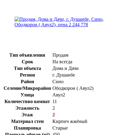
Тип объявления
Продам
Срок
На всегда
Тип объекта
Дома и Дачи
Регион
г. Душанбе
Район
Сино
Селение/Микрорайон
Ободкорон ( Авул2)
Улица
Авул2
Количествво комнат
11
Этажность
2
Этаж
2
Материал стен
Кирпич жжёный
Планировка
Старые
Площадь общая (м²)
450