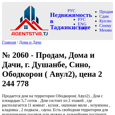
РУС
Продам
Недвижимость
Сдам
РУС
в
Куплю
ENG
Сниму
Таджикистане
ТОҶ
Меняю
Главная
/
Дома и Дачи
№ 2060 - Продам, Дома и
Дачи, г. Душанбе, Сино,
Ободкорон ( Авул2), цена 2
244 778
Продается дом на территории Ободкорон( Авул2) , Дом с
площадью 5,7 соток . Дом состоит из 2 этажей , где
располагается 11 комнат , кухня , ошхонаи мили , хезумхона ,
кладовка , 2 подвала , сауна. Есть свободная территория для
выращивание посевов или можно в дальнейшем построить