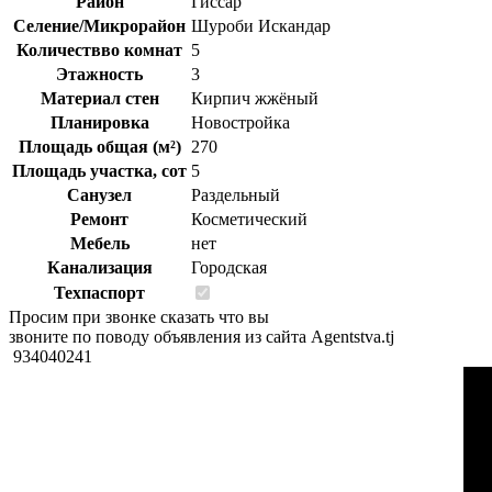
Район
Гиссар
Селение/Микрорайон
Шуроби Искандар
Количествво комнат
5
Этажность
3
Материал стен
Кирпич жжёный
Планировка
Новостройка
Площадь общая (м²)
270
Площадь участка, сот
5
Санузел
Раздельный
Ремонт
Косметический
Мебель
нет
Канализация
Городская
Техпаспорт
Просим при звонке сказать что вы
звоните по поводу объявления из сайта Agentstva.tj
934040241