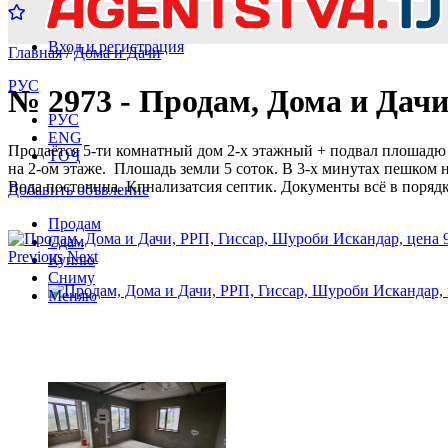
Вход и регистрация
Главная
/
Дома и Дачи
РУС
№ 2973 - Продам, Дома и Дачи
РУС
ENG
Продаётся 5-ти комнатный дом 2-х этажный + подвал плошадю 
ТОҶ
на 2-ом этаже. Плошадь земли 5 соток. В 3-х минутах пешком 
Вода посточнна. Кпнализатсия септик. Документы всё в порядк
Добавить объвление
Продам
Сдам
Previous
Next
Куплю
Сниму
Меняю