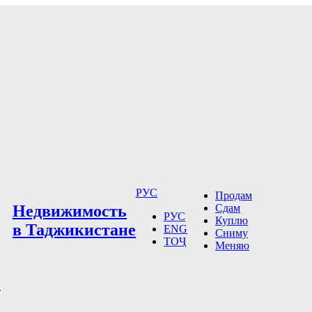
РУС
Продам
Недвижимость
Сдам
РУС
Куплю
в Таджикистане
ENG
Сниму
ТОҶ
Меняю