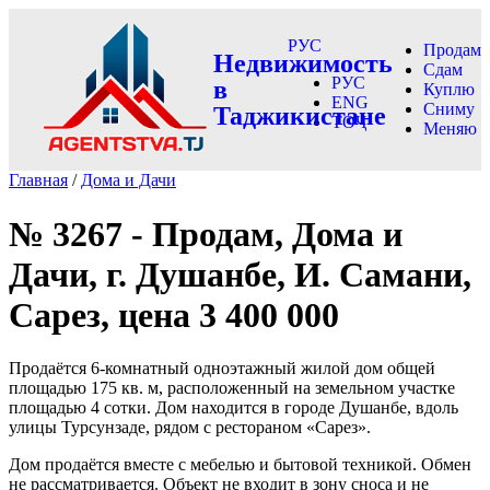
РУС
Продам
Недвижимость
Сдам
РУС
в
Куплю
ENG
Сниму
Таджикистане
ТОҶ
Меняю
Главная
/
Дома и Дачи
№ 3267 - Продам, Дома и
Дачи, г. Душанбе, И. Самани,
Сарез, цена 3 400 000
Продаётся 6-комнатный одноэтажный жилой дом общей
площадью 175 кв. м, расположенный на земельном участке
площадью 4 сотки. Дом находится в городе Душанбе, вдоль
улицы Турсунзаде, рядом с рестораном «Сарез».
Дом продаётся вместе с мебелью и бытовой техникой. Обмен
не рассматривается. Объект не входит в зону сноса и не