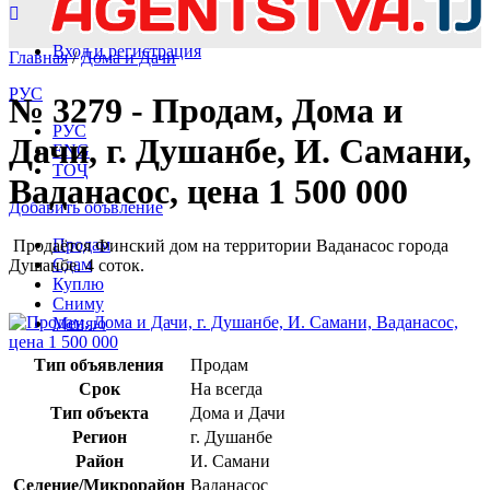
Вход и регистрация
Главная
/
Дома и Дачи
РУС
№ 3279 - Продам, Дома и
РУС
Дачи, г. Душанбе, И. Самани,
ENG
ТОҶ
Ваданасос, цена 1 500 000
Добавить объвление
Продам
Продаётся Финский дом на территории Ваданасос города
Сдам
Душанбе. 4 соток.
Куплю
Сниму
Меняю
Тип объявления
Продам
Срок
На всегда
Тип объекта
Дома и Дачи
Регион
г. Душанбе
Район
И. Самани
Селение/Микрорайон
Ваданасос