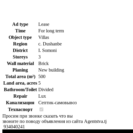
Ad type
Lease
Time
For long term
Object type
Villas
Region
c. Dushanbe
District
I. Somoni
Storeys
3
Wall material
Brick
Planing
New building
Total area (m²)
500
Land area, acres
5
Bathroom/Toilet
Divided
Repair
Lux
Канализация
Септик-самовывоз
Техпаспорт
Просим при звонке сказать что вы
звоните по поводу объявления из сайта Agentstva.tj
934040241