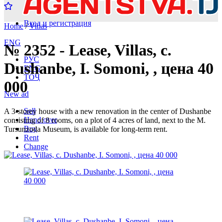
Вход и регистрация
Home
/
Villas
ENG
№ 2352 - Lease, Villas, c.
РУС
Dushanbe, I. Somoni, , цена 40
ENG
ТОҶ
000
New ad
Sell
A 3-storey house with a new renovation in the center of Dushanbe
Hand over
consisting of 8 rooms, on a plot of 4 acres of land, next to the M.
Buy
Tursunzoda Museum, is available for long-term rent.
Rent
Change