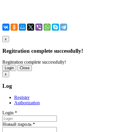
x
Regitration complete successfully!
Regitration complete successfully!
Login
Close
x
Log
Register
Authorization
Login
*
Новый пароль
*