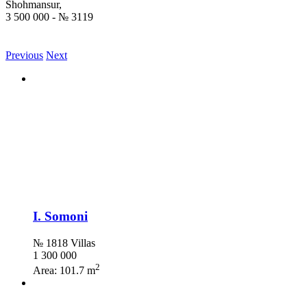
Shohmansur,
3 500 000 - № 3119
Previous
Next
I. Somoni
№ 1818 Villas
1 300 000
2
Area:
101.7 m