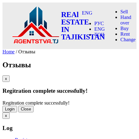
Sell
ENG
REAl
Hand
ESTATE
over
РУС
IN
Buy
ENG
Rent
ТОҶ
TAJIKISTAN
Change
Home
/ Отзывы
Отзывы
x
Regitration complete successfully!
Regitration complete successfully!
Login
Close
x
Log