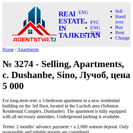
Sell
ENG
REAl
Hand
ESTATE
over
РУС
IN
Buy
ENG
Rent
ТОҶ
TAJIKISTAN
Change
Home
/
Apartments
№ 3274 - Selling, Apartments,
c. Dushanbe, Sino, Лучоб, цена
5 000
For long-term rent: a 3-bedroom apartment in a new residential
building on the 3rd floor, located in the Luchob area (Sebiston
Residential Complex, Dushanbe). The apartment is fully equipped
with all necessary amenities. Underground parking is available.
Terms: 2 months’ advance payment + a 2,000 somoni deposit. Only
responsible and reliable tenants are considered.