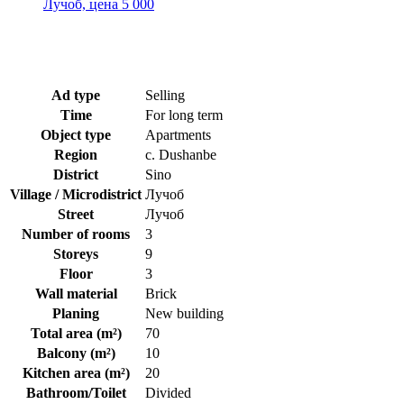
Ad type
Selling
Time
For long term
Object type
Apartments
Region
c. Dushanbe
District
Sino
Village / Microdistrict
Лучоб
Street
Лучоб
Number of rooms
3
Storeys
9
Floor
3
Wall material
Brick
Planing
New building
Total area (m²)
70
Balcony (m²)
10
Kitchen area (m²)
20
Bathroom/Toilet
Divided