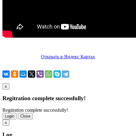
Открыть в Яндекс Картах
x
Regitration complete successfully!
Regitration complete successfully!
Login
Close
x
Log