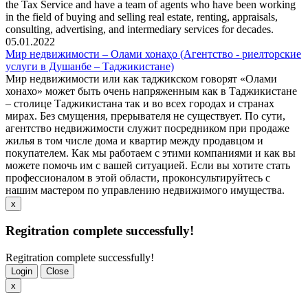
the Tax Service and have a team of agents who have been working
in the field of buying and selling real estate, renting, appraisals,
consulting, advertising, and intermediary services for decades.
05.01.2022
Мир недвижимости – Олами хонаҳо (Агентство - риелторские
услуги в Душанбе – Таджикистане)
Мир недвижимости или как таджикском говорят «Олами
хонахо» может быть очень напряженным как в Таджикистане
– столице Таджикистана так и во всех городах и странах
мирах. Без смущения, прерывателя не существует. По сути,
агентство недвижимости служит посредником при продаже
жилья в том числе дома и квартир между продавцом и
покупателем. Как мы работаем с этими компаниями и как вы
можете помочь им с вашей ситуацией. Если вы хотите стать
профессионалом в этой области, проконсультируйтесь с
нашим мастером по управлению недвижимого имущества.
x
Regitration complete successfully!
Regitration complete successfully!
Login
Close
x