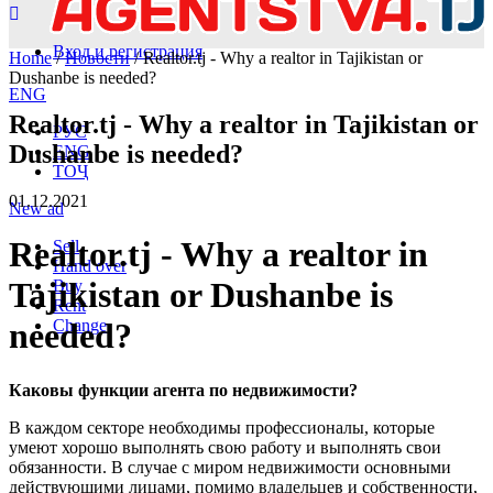
Вход и регистрация
Home
/
Новости
/ Realtor.tj - Why a realtor in Tajikistan or
Dushanbe is needed?
ENG
Realtor.tj - Why a realtor in Tajikistan or
РУС
Dushanbe is needed?
ENG
ТОҶ
01.12.2021
New ad
Realtor.tj - Why a realtor in
Sell
Hand over
Tajikistan or Dushanbe is
Buy
Rent
Change
needed?
Каковы функции агента по недвижимости?
В каждом секторе необходимы профессионалы, которые
умеют хорошо выполнять свою работу и выполнять свои
обязанности. В случае с миром недвижимости основными
действующими лицами, помимо владельцев и собственности,