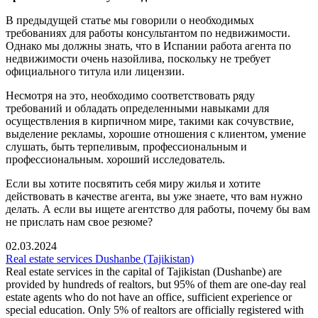
В предыдущей статье мы говорили о необходимых
требованиях для работы консультантом по недвижимости.
Однако мы должны знать, что в Испании работа агента по
недвижимости очень назойлива, поскольку не требует
официального титула или лицензии.
Несмотря на это, необходимо соответствовать ряду
требований и обладать определенными навыками для
осуществления в кирпичном мире, такими как сочувствие,
выделение рекламы, хорошие отношения с клиентом, умение
слушать, быть терпеливым, профессиональным и
профессиональным. хороший исследователь.
Если вы хотите посвятить себя миру жилья и хотите
действовать в качестве агента, вы уже знаете, что вам нужно
делать. А если вы ищете агентство для работы, почему бы вам
не прислать нам свое резюме?
02.03.2024
Real estate services Dushanbe (Tajikistan)
Real estate services in the capital of Tajikistan (Dushanbe) are
provided by hundreds of realtors, but 95% of them are one-day real
estate agents who do not have an office, sufficient experience or
special education. Only 5% of realtors are officially registered with