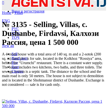
Вход и регистрация
Home
/
Villas
ENG
№ 3135 - Selling, Villas, c.
РУС
Dushanbe, Firdavsi, Калхози
ENG
ТОҶ
Рассия, цена 1 500 000
New ad
Sell
A 4-room house with a total area of 140 sq. m and a 2-sotok (200
Hand over
sq. m) land plot is for sale, located in the Kolkhoz “Rossiya” area,
Buy
behind the “Urumchi” restaurant. There is a constant water supply.
Rent
The house includes two kitchens, two baths, and three toilets. The
Change
sewage system is a septic tank. The distance to the school and the
main road is only 50 meters. The house is not subject to demolition
and is located in the Shohmansur district of Dushanbe. Exchange is
not considered — sale is for cash only.