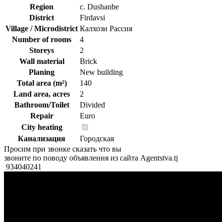
Region
c. Dushanbe
District
Firdavsi
Village / Microdistrict
Калхози Рассия
Number of rooms
4
Storeys
2
Wall material
Brick
Planing
New building
Total area (m²)
140
Land area, acres
2
Bathroom/Toilet
Divided
Repair
Euro
City heating
Канализация
Городская
Просим при звонке сказать что вы
звоните по поводу объявления из сайта Agentstva.tj
934040241