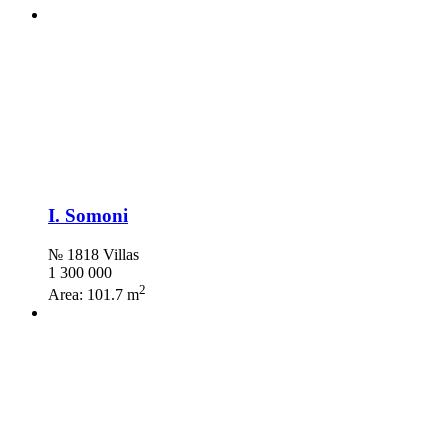
I. Somoni
№ 1818 Villas
1 300 000
2
Area:
101.7 m