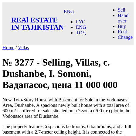
Sell
ENG
Hand
REAl ESTATE
over
РУС
IN TAJIKISTAN
Buy
ENG
Rent
ТОҶ
Change
Home
/
Villas
№ 3277 - Selling, Villas, c.
Dushanbe, I. Somoni,
Ваданасос, цена 11 000 000
New Two-Story House with Basement for Sale in the Vodonasos
Area, Dushanbe. A spacious newly built house with a total area of
600 m² is offered for sale, situated on a 7-sotka (700 m²) plot in the
Vodonasos area of Dushanbe.
The property features 6 spacious bedrooms, 6 bathrooms, and a full
basement with a 2.7-meter ceiling height. It is connected to the