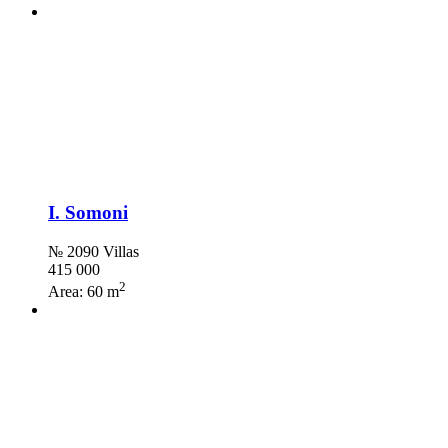
I. Somoni
№ 2090 Villas
415 000
2
Area:
60 m