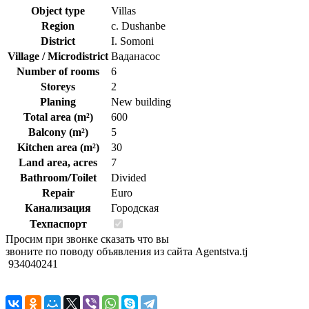
Object type
Villas
Region
c. Dushanbe
District
I. Somoni
Village / Microdistrict
Ваданасос
Number of rooms
6
Storeys
2
Planing
New building
Total area (m²)
600
Balcony (m²)
5
Kitchen area (m²)
30
Land area, acres
7
Bathroom/Toilet
Divided
Repair
Euro
Канализация
Городская
Техпаспорт
Просим при звонке сказать что вы
звоните по поводу объявления из сайта Agentstva.tj
934040241