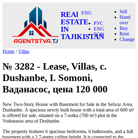
Sell
ENG
REAl
Hand
ESTATE
over
РУС
IN
Buy
ENG
Rent
ТОҶ
TAJIKISTAN
Change
Home
/
Villas
№ 3282 - Lease, Villas, c.
Dushanbe, I. Somoni,
Ваданасос, цена 120 000
New Two-Story House with Basement for Sale in the Selxoz Area,
Dushanbe. A spacious newly built house with a total area of 600 m²
is offered for sale, situated on a 7-sotka (700 m²) plot in the
Vodonasos area of Dushanbe.
The property features 6 spacious bedrooms, 6 bathrooms, and a full
basement with a 2.7-meter ceiling height. It is connected to the