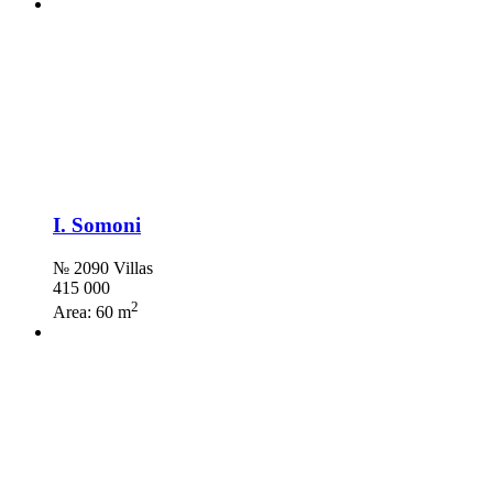
I. Somoni
№ 2090 Villas
415 000
2
Area:
60 m