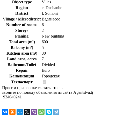
Object type
Villas
Region
c. Dushanbe
District
I. Somoni
Village / Microdistrict
Ваданасос
Number of rooms
6
Storeys
2
Planing
New building
Total area (m²)
600
Balcony (m²)
5
Kitchen area (m²)
30
Land area, acres
7
Bathroom/Toilet
Divided
Repair
Euro
Канализация
Городская
Техпаспорт
Просим при звонке сказать что вы
звоните по поводу объявления из сайта Agentstva.tj
934040241