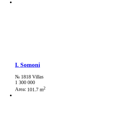
I. Somoni
№ 1818 Villas
1 300 000
2
Area:
101.7 m