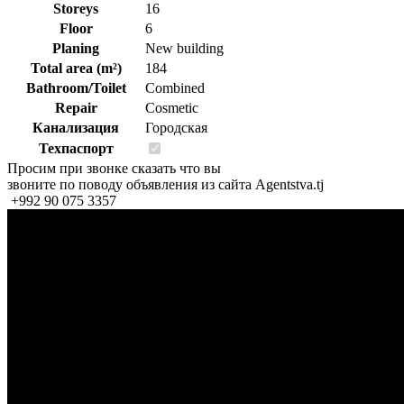
Storeys
16
Floor
6
Planing
New building
Total area (m²)
184
Bathroom/Toilet
Combined
Repair
Cosmetic
Канализация
Городская
Техпаспорт
Просим при звонке сказать что вы
звоните по поводу объявления из сайта Agentstva.tj
+992 90 075 3357