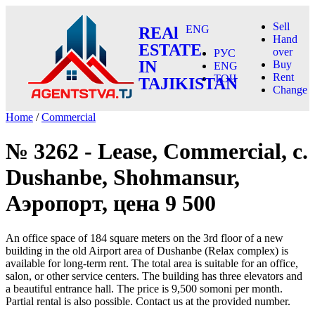
Sell
ENG
REAl
Hand
ESTATE
over
РУС
IN
Buy
ENG
Rent
ТОҶ
TAJIKISTAN
Change
Home
/
Commercial
№ 3262 - Lease, Commercial, c.
Dushanbe, Shohmansur,
Аэропорт, цена 9 500
An office space of 184 square meters on the 3rd floor of a new
building in the old Airport area of Dushanbe (Relax complex) is
available for long-term rent. The total area is suitable for an office,
salon, or other service centers. The building has three elevators and
a beautiful entrance hall. The price is 9,500 somoni per month.
Partial rental is also possible. Contact us at the provided number.