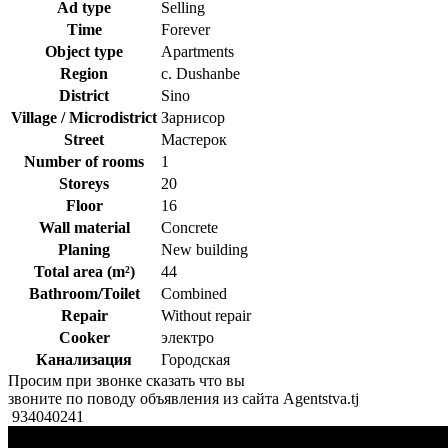
Ad type
Selling
Time
Forever
Object type
Apartments
Region
c. Dushanbe
District
Sino
Village / Microdistrict
Зарнисор
Street
Мастерок
Number of rooms
1
Storeys
20
Floor
16
Wall material
Concrete
Planing
New building
Total area (m²)
44
Bathroom/Toilet
Combined
Repair
Without repair
Cooker
электро
Канализация
Городская
Просим при звонке сказать что вы
звоните по поводу объявления из сайта Agentstva.tj
934040241