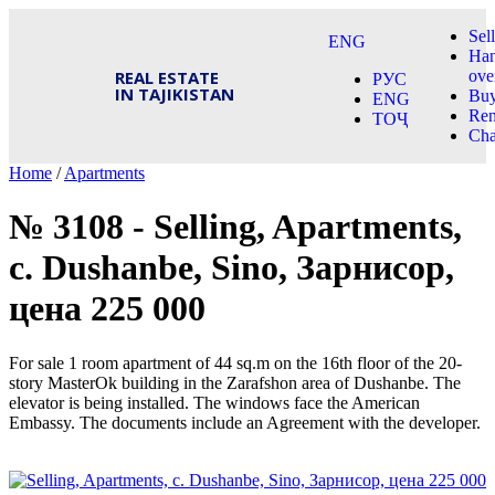
Sell
ENG
Ha
REAL ESTATE
ove
РУС
IN TAJIKISTAN
Bu
ENG
Ren
ТОҶ
Ch
Home
/
Apartments
№ 3108 - Selling, Apartments,
c. Dushanbe, Sino, Зарнисор,
цена 225 000
For sale 1 room apartment of 44 sq.m on the 16th floor of the 20-
story MasterOk building in the Zarafshon area of ​​Dushanbe. The
elevator is being installed. The windows face the American
Embassy. The documents include an Agreement with the developer.