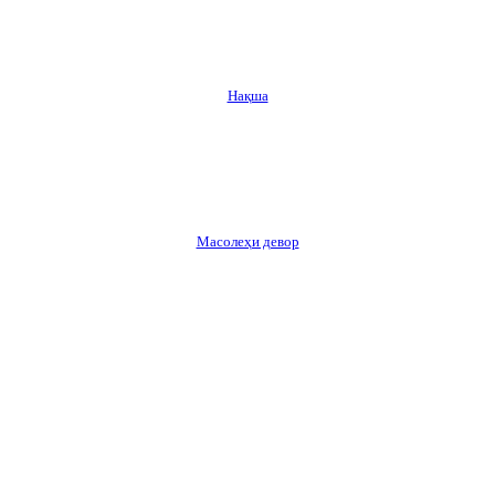
Нақша
Масолеҳи девор