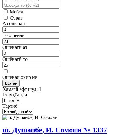
Мебел
Сурат
Аз ошёнаи
То ошёнаи
Ошёнагӣ аз
Ошёнагӣ то
Ошёнаи охир не
Ҳамагӣ ёфт шуд:
1
Гуруҳбандӣ
Тартиб
ш. Душанбе, И. Сомонӣ № 1337