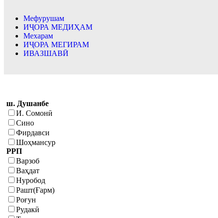
Мефурушам
ИҶОРА МЕДИҲАМ
Мехарам
ИҶОРА МЕГИРАМ
ИВАЗШАВӢ
ш. Душанбе
И. Сомонӣ
Сино
Фирдавси
Шоҳмансур
РРП
Варзоб
Ваҳдат
Нуробод
Рашт(Ғарм)
Роғун
Рудакӣ