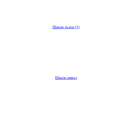
Шакли эълон
(1)
Шакли амвол