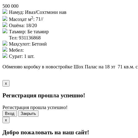
500 000
Намуд:
Иваз/Сохтмони нав
2
Масоҳат м
:
71//
Ошёна:
18/20
Таъмир:
Бе таъмир
Тел: 931136868
Маҳсулот:
Бетонӣ
Мебел:
Сурат:
1 шт.
Обменяю коробку в новостройке Шох Палас на 18 эт 71 кв.м. 
x
Регистрация прошла успешно!
Регистрация прошла успешно!
Вход
Закрыть
x
Добро пожаловать на наш сайт!