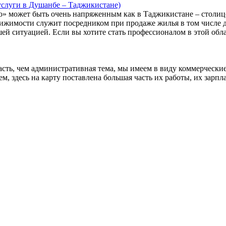
услуги в Душанбе – Таджикистане)
 может быть очень напряженным как в Таджикистане – столице Т
движимости служит посредником при продаже жилья в том числе 
шей ситуацией. Если вы хотите стать профессионалом в этой об
асть, чем административная тема, мы имеем в виду коммерческие
, здесь на карту поставлена ​​большая часть их работы, их зарпл