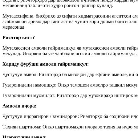
метавонанд таблиғоти худро ройгон ҷойгир кунанд.
Мутаассифона, бисёриҳо аз сифати хидматрасонии агентҳои амв
асабхояшон доимо дар танг аст ва чунин кори доимй боиси хашм
мерасонад.
Риэлтор кист?
Мутахассиси амволи ғайриманқул як мутахассиси амволи ғайр
мекунад. Инҳоянд баъзе ҷанбаҳои асосии амволи ғайриманқул:
Хариду фурӯши амволи ғайриманқул:
Ҷустуҷӯи амвол: Риэлторҳо ба мизоҷон дар ёфтани амволе, ки 
Гузаронидани намоишҳо: Онҳо тамошои амволро ташкил мекун
Гузаронидани муомилот: Риэлторҳо дар музокираҳо иштирок 
Амволи иҷора:
Ҷустуҷӯи иҷорагирон / заминдорон: Риэлторҳо ба соҳибони иҷо
Таҳияи шартнома: Онҳо шартномаҳои иҷораро таҳия ва иҷро м
Идоракунии амвол: