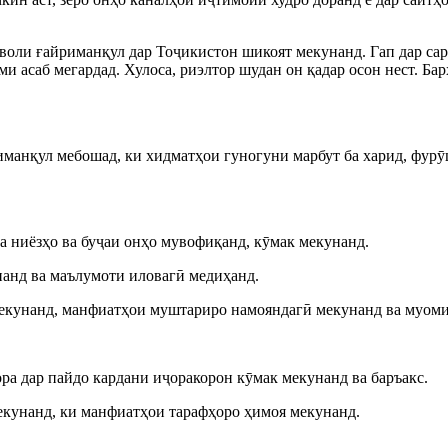
оли ғайриманқул дар Тоҷикистон шикоят мекунанд. Гап дар сари
и асаб мегардад. Хулоса, риэлтор шудан он қадар осон нест. Ба
иманқул мебошад, ки хидматҳои гуногуни марбут ба харид, фур
ба ниёзҳо ва буҷаи онҳо мувофиқанд, кӯмак мекунанд.
анд ва маълумоти иловагӣ медиҳанд.
мекунанд, манфиатҳои муштариро намояндагӣ мекунанд ва муом
ра дар пайдо кардани иҷоракорон кӯмак мекунанд ва баръакс.
екунанд, ки манфиатҳои тарафҳоро ҳимоя мекунанд.