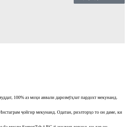
уддат, 100% аз моҳи аввали дарозмӯҳлат пардохт мекунанд.
Инстаграм ҷойгир мекунанд. Одатан, риэлторҳо то он даме, ки
 ба мисли SomonTch ё RG.tj аккаунт доранд, ки дар он