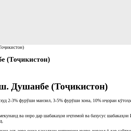
Тоҷикистон)
е (Тоҷикистон)
ш. Душанбе (Тоҷикистон)
худ 2-3% фурўши манзил, 3-5% фурӯши хона, 10% иҷораи кӯтоҳм
 мекунанд ва онро дар шабакаҳои иҷтимоӣ ва бахусус шабакаҳои 
д.
н аст, зеро онҳо каналҳои иҷтимоии худро доранд ё дар сайтҳое