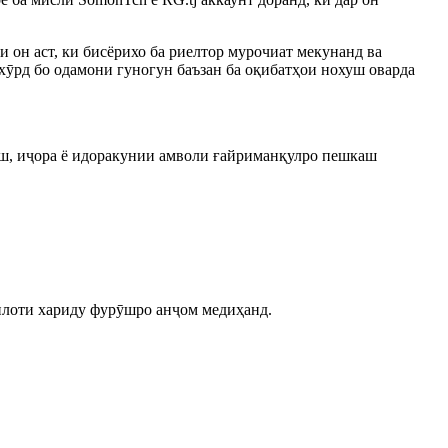
 он аст, ки бисёрихо ба риелтор мурочиат мекунанд ва
рхӯрд бо одамони гуногун баъзан ба оқибатҳои нохуш оварда
ӯш, иҷора ё идоракунии амволи ғайриманқулро пешкаш
илоти хариду фурӯшро анҷом медиҳанд.