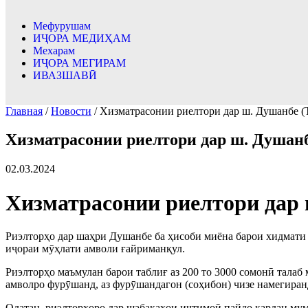
Мефурушам
ИҶОРА МЕДИҲАМ
Мехарам
ИҶОРА МЕГИРАМ
ИВАЗШАВӢ
Главная
/
Новости
/ Хизматрасонии риелтори дар ш. Душанбе (
Хизматрасонии риелтори дар ш. Душанб
02.03.2024
Хизматрасонии риелтори дар 
Риэлторҳо дар шаҳри Душанбе ба ҳисоби миёна барои хидмати 
иҷораи мӯҳлати амволи ғайриманқул.
Риэлторҳо маъмулан барои таблиғ аз 200 то 3000 сомонӣ талаб
амволро фурӯшанд, аз фурӯшандагон (соҳибон) чизе намегиран
Одатан, риэлторҳоро дар шабакаҳои иҷтимоӣ пайдо кардан мумки