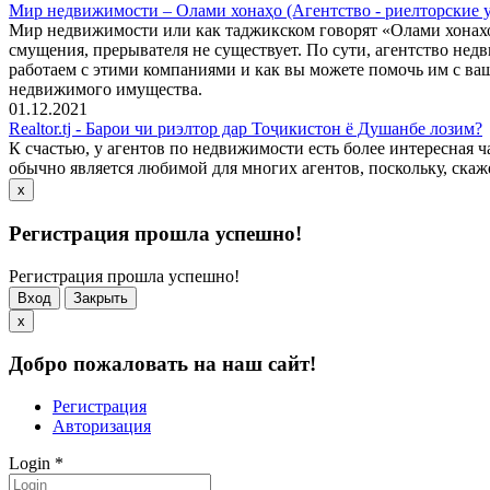
Мир недвижимости – Олами хонаҳо (Агентство - риелторские 
Мир недвижимости или как таджикском говорят «Олами хонахо»
смущения, прерывателя не существует. По сути, агентство не
работаем с этими компаниями и как вы можете помочь им с ва
недвижимого имущества.
01.12.2021
Realtor.tj - Барои чи риэлтор дар Тоҷикистон ё Душанбе лозим?
К счастью, у агентов по недвижимости есть более интересная ч
обычно является любимой для многих агентов, поскольку, скажем
x
Регистрация прошла успешно!
Регистрация прошла успешно!
Вход
Закрыть
x
Добро пожаловать на наш сайт!
Регистрация
Авторизация
Login
*