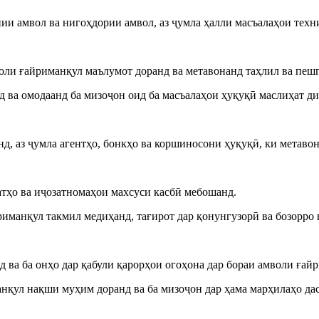
и амвол ва нигоҳдории амвол, аз ҷумла ҳалли масъалаҳои техн
воли ғайриманқул маълумот доранд ва метавонанд таҳлил ва пе
ва омодаанд ба мизоҷон оид ба масъалаҳои ҳуқуқӣ маслиҳат ди
анд, аз ҷумла агентҳо, бонкҳо ва коршиносони ҳуқуқӣ, ки метав
атҳо ва иҷозатномаҳои махсуси касбӣ мебошанд.
иманқул такмил медиҳанд, тағирот дар қонунгузорӣ ва бозорро 
 ва ба онҳо дар қабули қарорҳои огоҳона дар бораи амволи ғай
нқул нақши муҳим доранд ва ба мизоҷон дар ҳама марҳилаҳо да