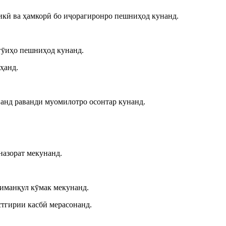
икӣ ва ҳамкорӣ бо иҷорагиронро пешниҳод кунанд.
шгӯиҳо пешниҳод кунанд.
ҳанд.
онанд раванди муомилотро осонтар кунанд.
назорат мекунанд.
риманқул кӯмак мекунанд.
стгирии касбӣ мерасонанд.