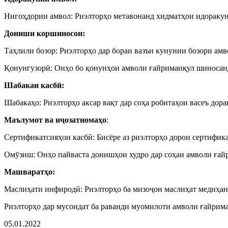
Нигоҳдории амвол: Риэлторҳо метавонанд хидматҳои идоракуни
Дониши коршиносон:
Таҳлили бозор: Риэлторҳо дар бораи вазъи кунунии бозори ам
Қонунгузорӣ: Онҳо бо қонунҳои амволи ғайриманқул шиносанд 
Шабакаи касбӣ:
Шабакаҳо: Риэлторҳо аксар вақт дар соҳа робитаҳои васеъ дор
Маълумот ва иҷозатномаҳо
:
Сертификатсияҳои касбӣ: Бисёре аз риэлторҳо дорои сертифик
Омӯзиш: Онҳо пайваста донишҳои худро дар соҳаи амволи ғайр
Машваратҳо:
Маслиҳати инфиродӣ: Риэлторҳо ба мизоҷон маслиҳат медиҳанд
Риэлторҳо дар мусоидат ба раванди муомилоти амволи ғайрима
05.01.2022