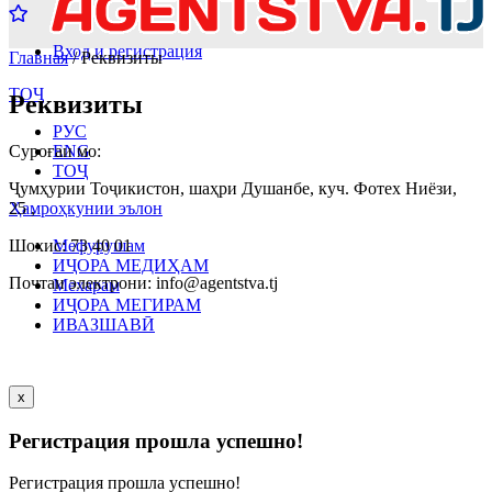
Вход и регистрация
Главная
/ Реквизиты
ТОҶ
Реквизиты
РУС
Суроғаи мо:
ENG
ТОҶ
Ҷумҳурии Тоҷикистон, шаҳри Душанбе, куч. Фотех Ниёзи,
Ҳамроҳкунии эълон
25 ,
Шохис: 73 40 01
Мефурушам
ИҶОРА МЕДИҲАМ
Почтаи электрони: info@agentstva.tj
Мехарам
ИҶОРА МЕГИРАМ
ИВАЗШАВӢ
x
Регистрация прошла успешно!
Регистрация прошла успешно!