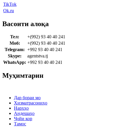
TikTok
Ok.ru
Васоити алоқа
Тел:
+(992) 93 40 40 241
Моб:
+(992) 93 40 40 241
Telegram:
+992 93 40 40 241
Skype:
agentstva.tj
WhatsApp:
+992 93 40 40 241
Муҳимтарин
Дар бораи мо
Хизматрасониҳо
Нархҳо
Андешаҳо
Ҷойи кор
Тамос