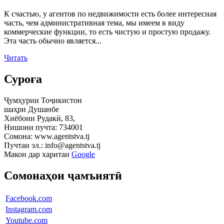
К счастью, у агентов по недвижимости есть более интересная
часть, чем административная тема, мы имеем в виду
коммерческие функции, то есть чистую и простую продажу.
Эта часть обычно является...
Читать
Суроға
Ҷумҳурии Тоҷикистон
шаҳри Душанбе
Хиёбони Рудакӣ, 83,
Нишони пучта: 734001
Сомона: www.agentstva.tj
Пучтаи эл.: info@agentstva.tj
Макон дар харитаи
Google
Сомонаҳои ҷамъиятӣ
Facebook.com
Instagram.com
Youtube.com