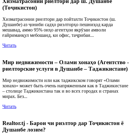
Хизматрасонии риелтори дар ш. Душанбе
(Тоҷикистон)
Хизматрасонии риелтори дар пойтахти Тоҷикистон (ш.
Душанбе) аз ҷониби садҳо риэлторҳо пешниҳод карда
мешавад, аммо 95% онҳо агентҳои якрӯзаи амволи
ғайриманқул мебошанд, ки офис, таҷрибаи...
Читать
Мир недвижимости – Олами хонаҳо (Агентство -
риелторские услуги в Душанбе – Таджикистане)
Мир недвижимости или как таджикском говорят «Олами
хонахо» может быть очень напряженным как в Таджикистане
– столице Таджикистана так и во всех городах и странах
мирах. Без...
Читать
Realtor.tj - Барои чи риэлтор дар Тоҷикистон ё
Душанбе лозим?