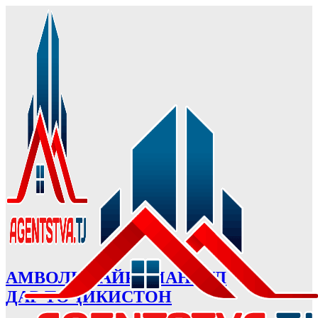
АМВОЛИ ҒАЙРИМАНҚУЛ
ДАР ТОҶИКИСТОН